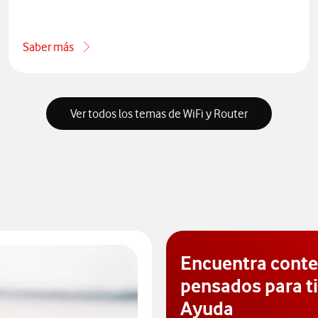
Saber más
vos gratis
acerca de Aumenta la seguridad de tu red wifi
Ver todos los temas de WiFi y Router
Encuentra cont
pensados para ti
Ayuda