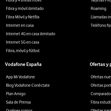
Fibra y 4 líneas móvil
Tarjetas Pr
Fibra y móvil ilimitado
Roaming
Fibra Móvil y Netflix
Llamadas in
Internet en casa
Teléfono fij
Internet 4G en casa ilimitado
Internet 5G en casa
Fibra, móvil y fútbol
Vodafone España
Ofertas y
App Mi Vodafone
Ofertas nue
Blog Vodafone Conéctate
Ofertas por
Plan Amigo
Comparador 
Sala de Prensa
Fibra estud
Quiénes somos
Ofertas para