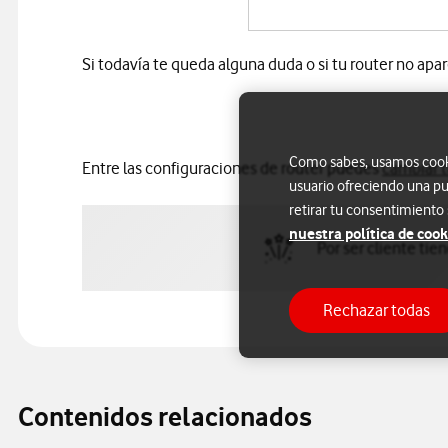
Si todavía te queda alguna duda o si tu router no apa
Como sabes, usamos cookie
Entre las configuraciones de router puedes
cambiar 
usuario ofreciendo una pu
retirar tu consentimiento
nuestra política de cook
Por ser cliente tie
Rechazar todas
Contenidos relacionados