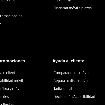
epago Móvil
PS5 digital
Financiar móvil a plazos
ternacionales
o
 promociones
Ayuda al cliente
vos clientes
Comparador de móviles
tabilidad móvil
Repara tu dispositivo
fibra y móvil
Tarifa social
iantes
Declaración Accesibilidad
 clientes