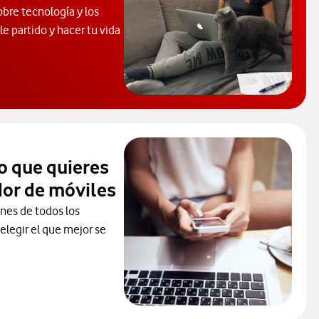
obre tecnología y los
e partido y hacer tu vida
 de Ayuda. Abrir ventana modal
o que quieres
or de móviles
ones de todos los
elegir el que mejor se
ceder al Comparador
ura. Abre ventana nueva.