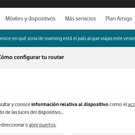
os, ayuda e idioma
orio
Móviles y dispositivos
Más servicios
Plan Amigo
fone TV
Móviles
Alianza Vodafone e Iberdrola
noce en qué zona de roaming está el país al que viajas este veran
il 5G
Imagen y Sonido
Servicios avanzados
Cómo configurar tu router
tura
Ver todos
dencias
sultar y conoce
información relativa al dispositivo
como: el
acc
o de las luces del dispositivo...
edireccionar o
abrir puertos
.