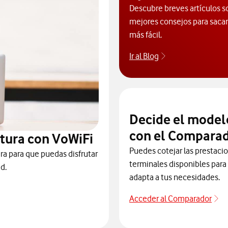
Descubre breves artículos s
mejores consejos para sacarl
más fácil.
Ir al Blog
Descubre el blog
Decide el model
con el Comparad
tura con VoWiFi
Puedes cotejar las prestaci
ra para que puedas disfrutar
terminales disponibles para 
d.
adapta a tus necesidades.
Acceder al Comparador
Ac
 para consultar el servicio que soluciona tus problemas de cobert