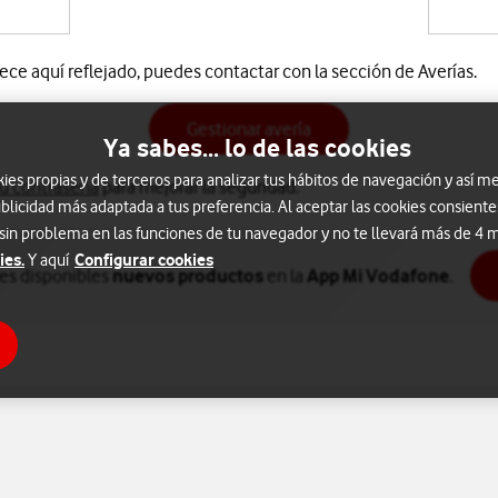
rece aquí reflejado, puedes contactar con la sección de Averías.
Gestionar avería
Ya sabes... lo de las cookies
s propias y de terceros para analizar tus hábitos de navegación y así me
tu contraseña
para mejorar la seguridad.
blicidad más adaptada a tus preferencia. Al aceptar las cookies consiente
 sin problema en las funciones de tu navegador y no te llevará más de 4
ies.
Configurar cookies
Y aquí
nes disponibles
nuevos productos
en la
App Mi Vodafone
.