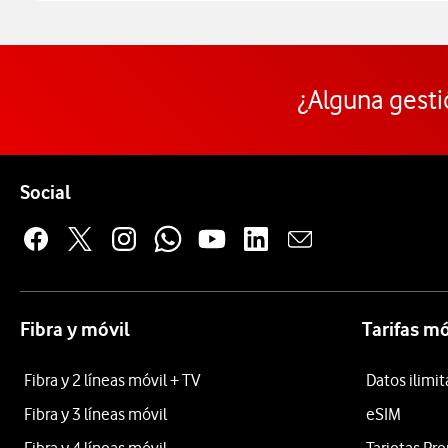
¿Alguna gesti
Pie de página de Vodafone
Enlaces a las redes sociales de Vodafone
Social
Fibra y móvil
Tarifas mó
Fibra y 2 líneas móvil + TV
Datos ilimi
Fibra y 3 líneas móvil
eSIM