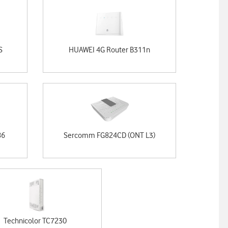
S
HUAWEI 4G Router B311n
86
Sercomm FG824CD (ONT L3)
Technicolor TC7230