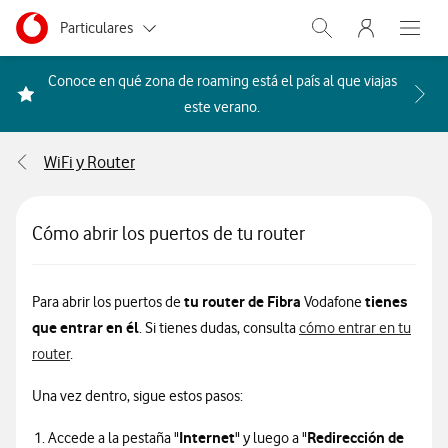
Menu nave
Ir a la pagina principal de vodafone.es
Menu navegación Segmento
Particulares
Abrir buscador. Abr
Abre e
Autónomos
Conoce en qué zona de roaming está el país al que viajas
Acceder a la FAQ Qué países i
este verano.
Pymes
WiFi y Router
Grandes empresas
y AA.PP.
Cómo abrir los puertos de tu router
tu router de Fibra
tienes
Para abrir los puertos de
Vodafone
que entrar en él
. Si tienes dudas, consulta
cómo entrar en tu
router
.
Una vez dentro, sigue estos pasos:
Internet
Redirección de
Accede a la pestaña "
" y luego a "