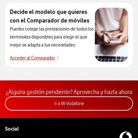
Decide el modelo que quieres
con el Comparador de móviles
Puedes cotejar las prestaciones de todos los
terminales disponibles para elegir el que
mejor se adapta a tus necesidades.
Acceder al Comparador
Acceder al Comparador
¿Alguna gestión pendiente? Aprovecha y hazla ahora
Acceder a la app Mi Vodafon
Ir a Mi Vodafone
Pie de página de Vodafone
Enlaces a las redes sociales de Vodafone
Social