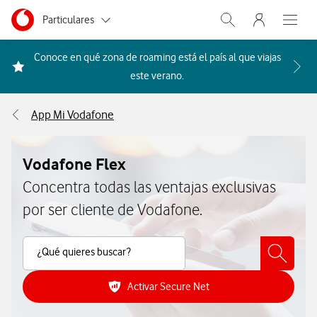
Menu nave
Ir a la pagina principal de vodafone.es
Menu navegación Segmento
Particulares
Abrir buscador. Abr
Abre e
Autónomos
Conoce en qué zona de roaming está el país al que viajas
Acceder a la FAQ Qué países i
este verano.
Pymes
App Mi Vodafone
Grandes empresas
y AA.PP.
Vodafone Flex
Concentra todas las ventajas exclusivas
por ser cliente de Vodafone.
Buscar Contenido
¿Qué quieres buscar?
Activar Secure Net
Como activar Secure Net