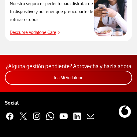
Nuestro seguro es perfecto para disfrutar de
tu dispositivo y no tener que preocuparte de
roturas o robos.
Descubre Vodafone Care
Descubre Vodafone Care
¿Alguna gestión pendiente? Aprovecha y hazla ahora
Acceder a la app Mi Vodafon
Ir a Mi Vodafone
Pie de página de Vodafone
Enlaces a las redes sociales de Vodafone
Social