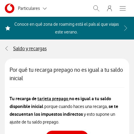
Menu nave
Ir a la pagina principal de vodafone.es
Menu navegación Segmento
Particulares
Abrir buscador. Abr
Abre e
Autónomos
Conoce en qué zona de roaming está el país al que viajas
Acceder a la FAQ Qué países i
este verano.
Pymes
Saldo y recargas
Grandes empresas
y AA.PP.
Por qué tu recarga prepago no es igual a tu saldo
inicial
Tu recarga de
tarjeta prepago
no es igual a tu saldo
disponible inicial
se te
porque cuando haces una recarga,
descuentan los impuestos indirectos
y esto supone un
ajuste de tu saldo prepago.