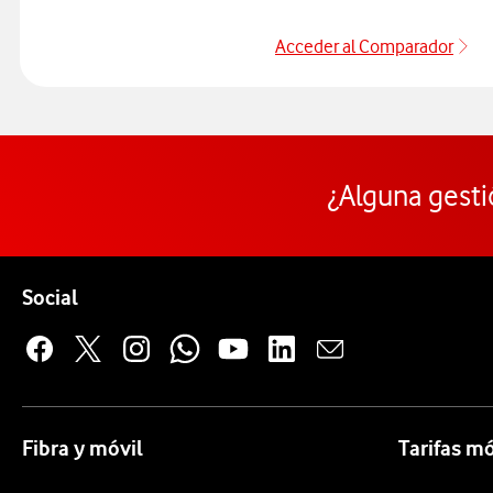
Acceder al Comparador
Ac
¿Alguna gesti
Pie de página de Vodafone
Enlaces a las redes sociales de Vodafone
Social
Fibra y móvil
Tarifas mó