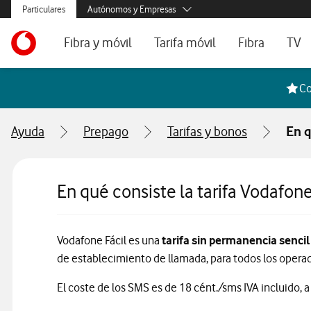
Menús secundarios. Enlace a particulares, empresas y autónom
Particulares
Autónomos y Empresas
Menus de segmentación para empresas y autónomos
Menu navegación principal. Para dispositivos de escrit
Autónomos
Ir a la pagina principal de vodafone.es
Fibra y móvil
Tarifa móvil
Fibra
TV
Pymes
Grandes empresas
Ofertas especiales
Tarifas móvil contrato
Tarifas de fibra
Voda
Co
y AA.PP.
Tarifas Fibra y Móvil
Tarifas móvil prepago
Internet portát
Ayuda
Prepago
Tarifas y bonos
En q
Tarifas Fibra y 2 Móvil
Consulta Cober
Internet portátil 5G
Segundas Resi
En qué consiste la tarifa Vodafone
Configura tu tarifa
Vodafone Fácil es una
tarifa sin permanencia sencil
de establecimiento de llamada, para todos los operado
El coste de los SMS es de 18 cént./sms IVA incluido, a