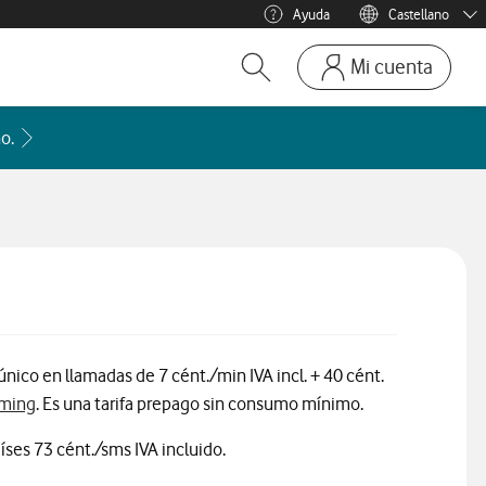
Ayuda
Castellano
Menu idioma
Català
Mi cuenta
Abrir buscador. Abre en ve
Ir a la pagina acces
Mi Vodafone
Acceder a la FAQ Qué países incluye cada zona de roaming
o.
Móviles y dispositivos
Añadir línea adicional
Mis facturas
Mis pedidos
Recargas
 único en llamadas de 7 cént./min IVA incl. + 40 cént.
aming
. Es una tarifa prepago sin consumo mínimo.
íses 73 cént./sms IVA incluido.