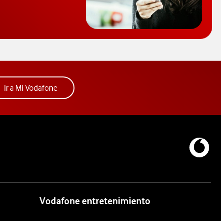
consultar el código PUK y desbloquear el móvil. Abre ventana nue
Acceder a la app Mi Vodafone. Abre ventana nue
Ir a Mi Vodafone
Vodafone entretenimiento