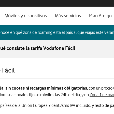
os, ayuda e idioma
orio
Móviles y dispositivos
Más servicios
Plan Amigo
fone TV
Móviles
Alianza Vodafone e Iberdrola
noce en qué zona de roaming está el país al que viajas este veran
il 5G
Imagen y Sonido
Servicios avanzados
ué consiste la tarifa Vodafone Fácil
tura
Ver todos
dencias
 Fácil
la, sin cuotas ni recargas mínimas obligatorias
, con un precio
res nacionales fijos o móviles las 24h del día, y en
Zona 1 de ro
 países de la Unión Europea 7 cént./sms IVA incluido, y resto de pa