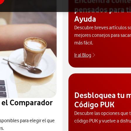
Encuentra cont
pensados para ti
Ayuda
Descubre breves artículos s
mejores consejos para sacarl
más fácil.
Ir al Blog
Descubre el blog
Desbloquea tu m
n el Comparador
Código PUK
Descubre las opciones que ti
sponibles para elegir el que
código PUK y vuelve a disfru
s.