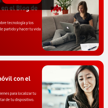
enidos
 en el Blog de
obre tecnología y los
e partido y hacer tu vida
 de Ayuda. Abrir ventana modal
óvil con el
enes para localizar tu
tar de tu dispositivo.