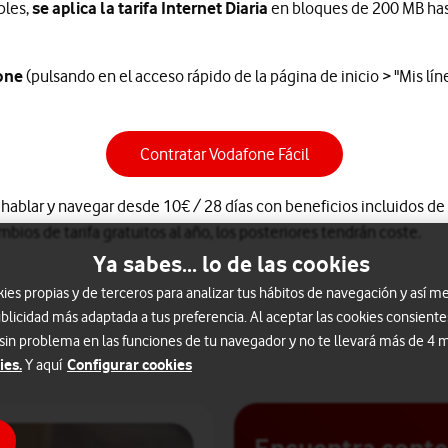
bles,
se aplica la tarifa Internet Diaria
en bloques de 200 MB hasta
one
(pulsando en el acceso rápido de la página de inicio > "Mis lí
Contratar Vodafone Fácil
hablar y navegar desde 10€ / 28 días con beneficios incluidos de 
ios de tarifa gratuitos al año, los posteriores tendrán coste.
Ya sabes... lo de las cookies
s propias y de terceros para analizar tus hábitos de navegación y así me
blicidad más adaptada a tus preferencia. Al aceptar las cookies consiente
 sin problema en las funciones de tu navegador y no te llevará más de 4
ies.
Configurar cookies
Y aquí