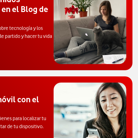
 en el Blog de
obre tecnología y los
e partido y hacer tu vida
 de Ayuda. Abrir ventana modal
óvil con el
enes para localizar tu
tar de tu dispositivo.