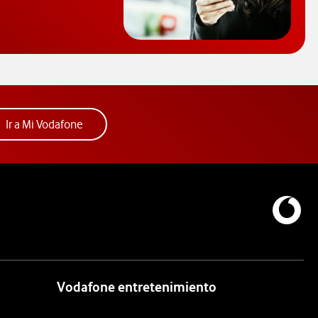
consultar el código PUK y desbloquear el móvil. Abre ventana nue
Acceder a la app Mi Vodafone. Abre ventana nue
Ir a Mi Vodafone
Vodafone entretenimiento