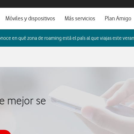
os, ayuda e idioma
orio
Móviles y dispositivos
Más servicios
Plan Amigo
fone TV
Móviles
Alianza Vodafone e Iberdrola
noce en qué zona de roaming está el país al que viajas este veran
il 5G
Imagen y Sonido
Servicios avanzados
tura
Ver todos
dencias
ue mejor se