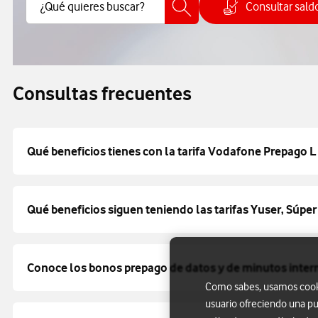
Buscar Contenido
¿Qué quieres buscar?
Consultar sald
Cómo cons
Consultas frecuentes
Qué beneficios tienes con la tarifa Vodafone Prepago L 
Qué beneficios siguen teniendo las tarifas Yuser, Súpe
Conoce los bonos prepago de datos y de minutos inter
Como sabes, usamos cookie
usuario ofreciendo una pu