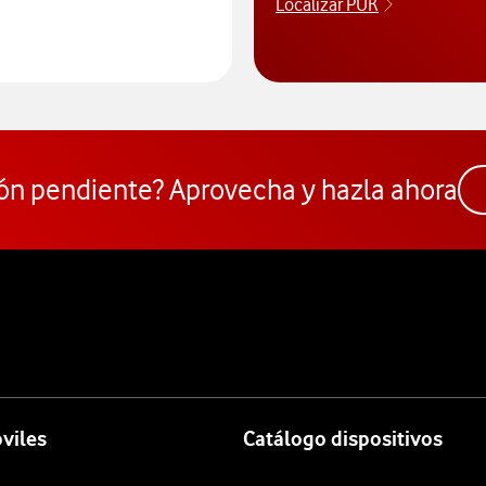
Localizar PUK
Para poder 
ceder al Comparador
ón pendiente? Aprovecha y hazla ahora
viles
Catálogo dispositivos