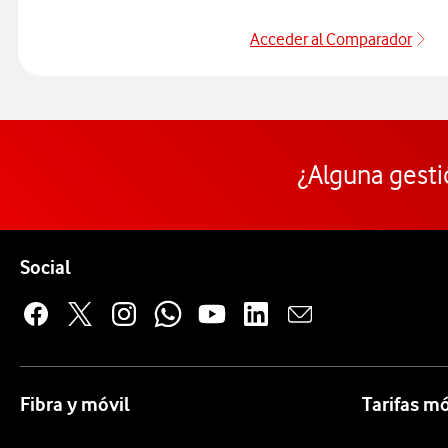
Acceder al Comparador
Ac
¿Alguna gesti
Pie de página de Vodafone
Enlaces a las redes sociales de Vodafone
Social
Fibra y móvil
Tarifas mó