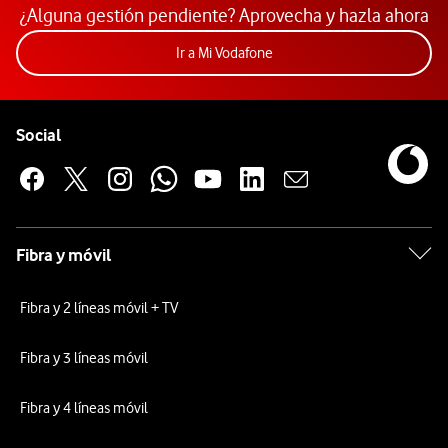
¿Alguna gestión pendiente? Aprovecha y hazla ahora
Acceder a la app Mi Vodafon
Ir a Mi Vodafone
Pie de página de Vodafone
Enlaces a las redes sociales de Vodafone
Social
Fibra y móvil
Fibra y 2 líneas móvil + TV
Fibra y 3 líneas móvil
Fibra y 4 líneas móvil