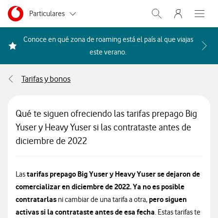
Menu nave
Ir a la pagina principal de vodafone.es
Menu navegación Segmento
Particulares
Abrir buscador. Abr
Abre e
Autónomos
Conoce en qué zona de roaming está el país al que viajas
Acceder a la FAQ Qué países i
este verano.
Pymes
Tarifas y bonos
Grandes empresas
y AA.PP.
Qué te siguen ofreciendo las tarifas prepago Big
Yuser y Heavy Yuser si las contrataste antes de
diciembre de 2022
tarifas prepago Big Yuser y Heavy Yuser se dejaron de
Las
comercializar en diciembre de 2022. Ya no es posible
contratarlas
pero siguen
ni cambiar de una tarifa a otra,
activas si la contrataste antes de esa fecha
. Estas tarifas te