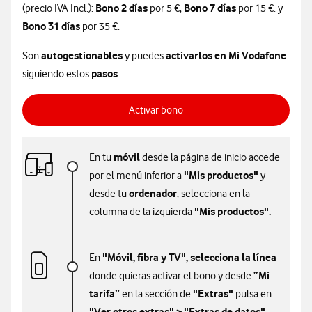
Bono 2 días
Bono 7 días
(precio IVA Incl.):
por 5 €,
por 15 €. y
Bono 31 días
por 35 €.
autogestionables
activarlos en Mi Vodafone
Son
y puedes
pasos
siguiendo estos
:
Activar bono
móvil
En tu
desde la página de inicio accede
"Mis productos"
por el menú inferior a
y
ordenador
desde tu
, selecciona en la
"Mis productos".
columna de la izquierda
"Móvil, fibra y TV", selecciona la línea
En
“Mi
donde quieras activar el bono y desde
tarifa”
"Extras"
en la sección de
pulsa en
"Ver otros extras" > "Extras de datos".