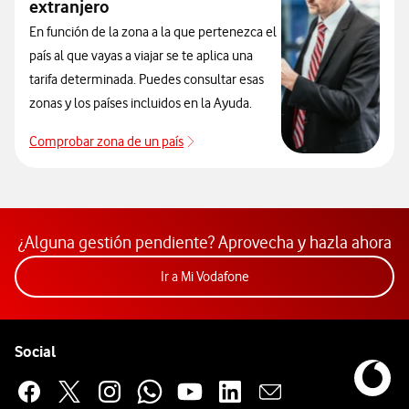
extranjero
En función de la zona a la que pertenezca el
país al que vayas a viajar se te aplica una
tarifa determinada. Puedes consultar esas
zonas y los países incluidos en la Ayuda.
Comprobar zona de un país
Que países incluye cada zona de roa
¿Alguna gestión pendiente? Aprovecha y hazla ahora
Acceder a la app Mi Vodafon
Ir a Mi Vodafone
Pie de página de Vodafone
Enlaces a las redes sociales de Vodafone
Social