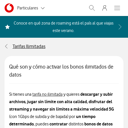
Menu nave
Ir a la pagina principal de vodafone.es
Menu navegación Segmento
Particulares
Abrir buscador. Abr
Abre e
Autónomos
Conoce en qué zona de roaming está el país al que viajas
Acceder a la FAQ Qué países i
este verano.
Pymes
Tarifas Ilimitadas
Grandes empresas
y AA.PP.
Qué son y cómo activar los bonos ilimitados de
datos
descargar y subir
Si tienes una
tarifa no ilimitada
y quieres
archivos, jugar sin límite con alta calidad, disfrutar del
streaming y navegar sin límites a máxima velocidad 5G
un tiempo
(con 1Gbps de subida y de bajada) por
determinado
contratar
bonos de datos
, puedes
distintos