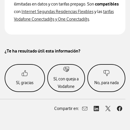
compatibles
ilimitadas en datos y con tarifas prepago. Son
con
Internet Segundas Residencias Flexibles
y las
tarifas
Vodafone Conectad@s y One Conectad@s
.
¿Te ha resultado útil esta información?
Sí, con queja a
Sí, gracias
No, para nada
Vodafone
Compartir en:
Abrir ventana para compar
Abrir ventana para
Abrir ventan
Abrir