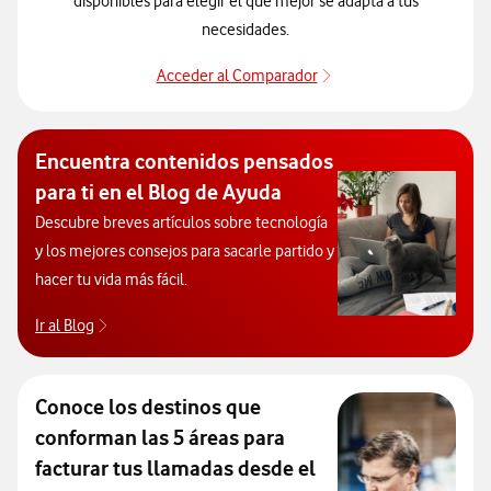
disponibles para elegir el que mejor se adapta a tus
necesidades.
Acceder al Comparador
Acceder al Comparado
Encuentra contenidos pensados
para ti en el Blog de Ayuda
Descubre breves artículos sobre tecnología
y los mejores consejos para sacarle partido y
hacer tu vida más fácil.
Ir al Blog
Descubre el blog de Ayuda. Abrir ventana modal
Conoce los destinos que
conforman las 5 áreas para
facturar tus llamadas desde el