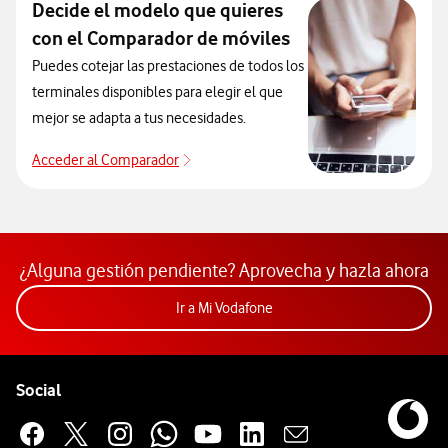
Decide el modelo que quieres
con el Comparador de móviles
Puedes cotejar las prestaciones de todos los
terminales disponibles para elegir el que
mejor se adapta a tus necesidades.
Acceder al Comparador
Acceder al Comparador
¿Alguna gestión pendiente? Aprovecha y hazla ahora
Acceder a la app Mi Vodafon
Ir a Mi Vodafone
Pie de página de Vodafone
Enlaces a las redes sociales de Vodafone
Social