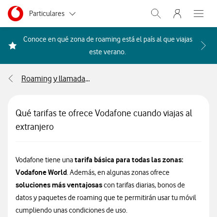
Menu nave
Ir a la pagina principal de vodafone.es
Menu navegación Segmento
Particulares
Abrir buscador. Abr
Abre e
Autónomos
Conoce en qué zona de roaming está el país al que viajas
Acceder a la FAQ Qué países i
este verano.
Pymes
Roaming y llamadas internacionales
Grandes empresas
y AA.PP.
Qué tarifas te ofrece Vodafone cuando viajas al
extranjero
tarifa básica para todas las zonas:
Vodafone tiene una
Vodafone World
. Además, en algunas zonas ofrece
soluciones más ventajosas
con tarifas diarias, bonos de
datos y paquetes de roaming que te permitirán usar tu móvil
cumpliendo unas condiciones de uso.