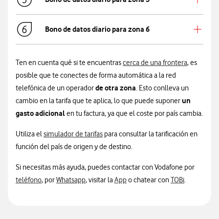
Bono de datos diario para zona 6
Ten en cuenta qué si te encuentras
cerca de una frontera
, es
posible que te conectes de forma automática a la red
de otra zona
telefónica de un operador
. Esto conlleva un
un
cambio en la tarifa que te aplica, lo que puede suponer
gasto adicional
en tu factura, ya que el coste por país cambia.
tarificación en función del país de orig
Utiliza el
simulador de tarifas
para consultar la tarificación en
función del país de origen y de destino.
Si necesitas más ayuda, puedes contactar con Vodafone por
teléfono
, por
Whatsapp
, visitar la
App
o chatear con
TOBi
.