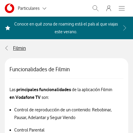
Menu nave
Ir a la pagina principal de vodafone.es
Menu navegación Segmento
Particulares
Abrir buscador. Abr
Abre e
Autónomos
Conoce en qué zona de roaming está el país al que viajas
Acceder a la FAQ Qué países i
este verano.
Pymes
Filmin
Grandes empresas
y AA.PP.
Funcionalidades de Filmin
principales funcionalidades
Las
de la aplicación Filmin
en Vodafone TV
son:
Control de reproducción de un contenido: Rebobinar,
Pausar, Adelantar y Seguir Viendo
Control Parental