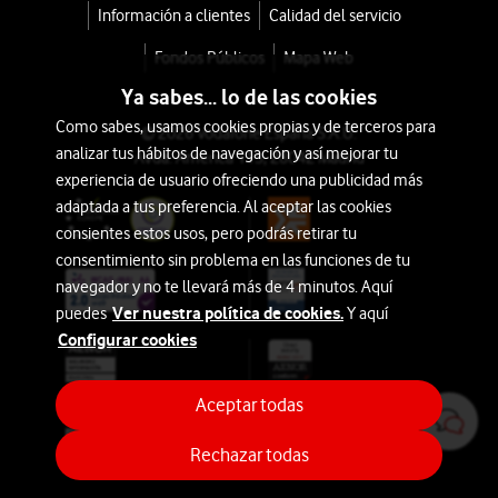
Información a clientes
Calidad del servicio
Fondos Públicos
Mapa Web
Ya sabes... lo de las cookies
Como sabes, usamos cookies propias y de terceros para
© 2026 Vodafone España S.A.U.
analizar tus hábitos de navegación y así mejorar tu
Avda. América 115, 28042 Madrid
experiencia de usuario ofreciendo una publicidad más
adaptada a tus preferencia. Al aceptar las cookies
consientes estos usos, pero podrás retirar tu
consentimiento sin problema en las funciones de tu
navegador y no te llevará más de 4 minutos. Aquí
Ver nuestra política de cookies.
puedes
Y aquí
Configurar cookies
Aceptar todas
Rechazar todas