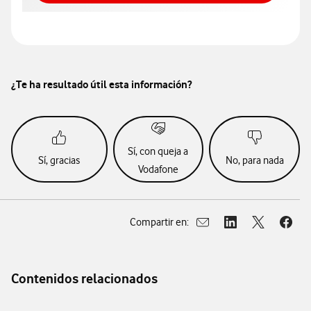
¿Te ha resultado útil esta información?
Sí, con queja a
Sí, gracias
No, para nada
Vodafone
Compartir en:
Abrir ventana para compar
Abrir ventana para
Abrir ventan
Abrir
Contenidos relacionados