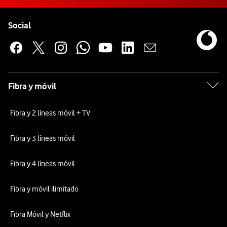
Pie de página de Vodafone
Enlaces a las redes sociales de Vodafone
Social
Fibra y móvil
Fibra y 2 líneas móvil + TV
Fibra y 3 líneas móvil
Fibra y 4 líneas móvil
Fibra y móvil ilimitado
Fibra Móvil y Netflix