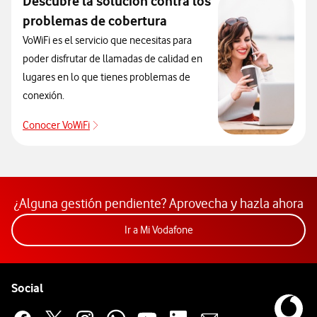
Descubre la solución contra los
problemas de cobertura
VoWiFi es el servicio que necesitas para
poder disfrutar de llamadas de calidad en
lugares en lo que tienes problemas de
conexión.
Conocer VoWiFi
Descubre la solución contra los problemas de co
¿Alguna gestión pendiente? Aprovecha y hazla ahora
Acceder a la app Mi Vodafon
Ir a Mi Vodafone
Pie de página de Vodafone
Enlaces a las redes sociales de Vodafone
Social