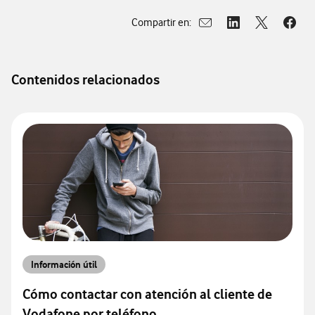
Compartir en:
Abrir ventana para compar
Abrir ventana para
Abrir ventan
Abrir
Contenidos relacionados
Información útil
Cómo contactar con atención al cliente de
Vodafone por teléfono