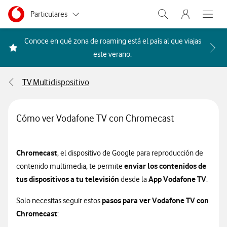
Menu nave
Ir a la pagina principal de vodafone.es
Menu navegación Segmento
Particulares
Abrir buscador. Abr
Abre e
Autónomos
Conoce en qué zona de roaming está el país al que viajas
Acceder a la FAQ Qué países i
este verano.
Pymes
TV Multidispositivo
Grandes empresas
y AA.PP.
Cómo ver Vodafone TV con Chromecast
Chromecast
, el dispositivo de Google para reproducción de
enviar los contenidos de
contenido multimedia, te permite
tus dispositivos a tu televisión
App Vodafone TV
desde la
.
pasos para ver Vodafone TV con
Solo necesitas seguir estos
Chromecast
: