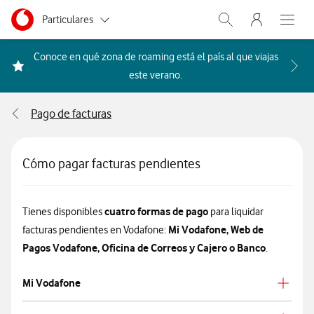
Menu nave
Ir a la pagina principal de vodafone.es
Menu navegación Segmento
Particulares
Abrir buscador. Abr
Abre e
Autónomos
Conoce en qué zona de roaming está el país al que viajas
Acceder a la FAQ Qué países i
este verano.
Pymes
Pago de facturas
Grandes empresas
y AA.PP.
Cómo pagar facturas pendientes
cuatro formas de pago
Tienes disponibles
para liquidar
Mi Vodafone, Web de
facturas pendientes en Vodafone:
Pagos Vodafone, Oficina de Correos y Cajero o Banco
.
Mi Vodafone