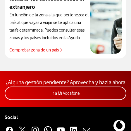
extranjero
En función de la zona a la que pertenezca el
país al que vayas a viajar se te aplica una
tarifa determinada. Puedes consultar esas
zonas y los países incluidos en la Ayuda.
Comprobar zona de un país
Que países incluye cada zona de roa
¿Alguna gestión pendiente? Aprovecha y hazla ahora
Acceder a la app Mi Vodafon
Ir a Mi Vodafone
Pie de página de Vodafone
Enlaces a las redes sociales de Vodafone
Social