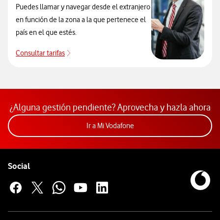
Puedes llamar y navegar desde el extranjero
en función de la zona a la que pertenece el
país en el que estés.
Consultar tarifas
Consultar tarifas
¿Alguna gestión pendiente? Aprovecha y hazla ahora
Acceder a la app Mi Vodafon
Ir a Mi Vodafone
Pie de página de Vodafone
Enlaces a las redes sociales de Vodafone
Social