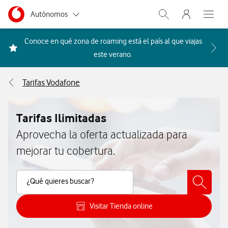
Menu nave
Ir a la pagina principal de vodafone.es
Menu navegación Segmento
Autónomos
Abrir buscador. Abr
Abre e
Pymes
Conoce en qué zona de roaming está el país al que viajas
Acceder a la FAQ Qué países i
este verano.
Grandes empresas
y AA.PP.
Tarifas Vodafone
Particulares
Tarifas Ilimitadas
Aprovecha la oferta actualizada para
mejorar tu cobertura.
Buscar Contenido
¿Qué quieres buscar?
Visitar Tienda online
Cómo consultar las diferentes tarifa