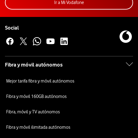
Acceder a la app Mi Vodafon
Ir a Mi Vodafone
Pie de página de Vodafone
Enlaces a las redes sociales de Vodafone
Social
Fibra y móvil autónomos
Mejor tarifa fibra y móvil autónomos
Fibra y móvil 160GB autónomos
Fibra, móvil y TV autónomos
Fibra y móvil ilimitada autónomos