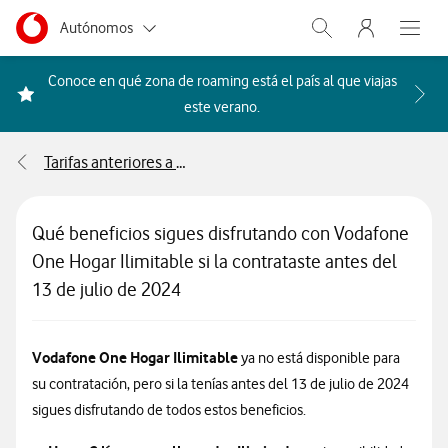
Menu nave
Ir a la pagina principal de vodafone.es
Menu navegación Segmento
Autónomos
Abrir buscador. Abr
Abre e
Pymes
Conoce en qué zona de roaming está el país al que viajas
Acceder a la FAQ Qué países i
este verano.
Grandes empresas
y AA.PP.
Tarifas anteriores a 2025
Particulares
Qué beneficios sigues disfrutando con Vodafone
One Hogar Ilimitable si la contrataste antes del
13 de julio de 2024
Vodafone One Hogar Ilimitable
ya no está disponible para
su contratación, pero si la tenías antes del 13 de julio de 2024
sigues disfrutando de todos estos beneficios.