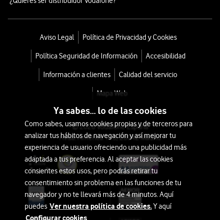
¿Quieres ser distribuidor Vodafone?
Aviso Legal
Política de Privacidad y Cookies
Política Seguridad de Información
Accesibilidad
Información a clientes
Calidad del servicio
Mapa Web
Ya sabes... lo de las cookies
Como sabes, usamos cookies propias y de terceros para
© 2026 Vodafone España
analizar tus hábitos de navegación y así mejorar tu
Avda. América 115, 28042 Madrid
experiencia de usuario ofreciendo una publicidad más
adaptada a tus preferencia. Al aceptar las cookies
consientes estos usos, pero podrás retirar tu
consentimiento sin problema en las funciones de tu
navegador y no te llevará más de 4 minutos. Aquí
Ver nuestra política de cookies.
puedes
Y aquí
Configurar cookies