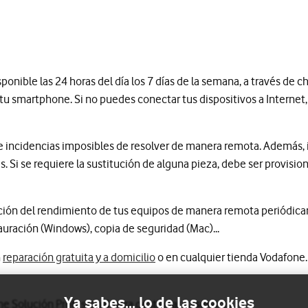
isponible las 24 horas del día los 7 días de la semana, a través de 
smartphone. Si no puedes conectar tus dispositivos a Internet, c
de incidencias imposibles de resolver de manera remota. Además, 
. Si se requiere la sustitución de alguna pieza, debe ser provisi
ón del rendimiento de tus equipos de manera remota periódicame
auración (Windows), copia de seguridad (Mac)...
n
reparación gratuita y a domicilio
o en cualquier tienda Vodafone.
Ya sabes... lo de las cookies
e Solución Profesional
para gestionar tu servicio.