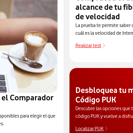
alcance de tu fib
de velocidad
La prueba te permite saber d
cuál es la velocidad de Inter
Realizar test
Realizar test
Desbloquea tu m
n el Comparador
Código PUK
Descubre las opciones que ti
sponibles para elegir el que
código PUK y vuelve a disfru
s.
Localizar PUK
Para poder 