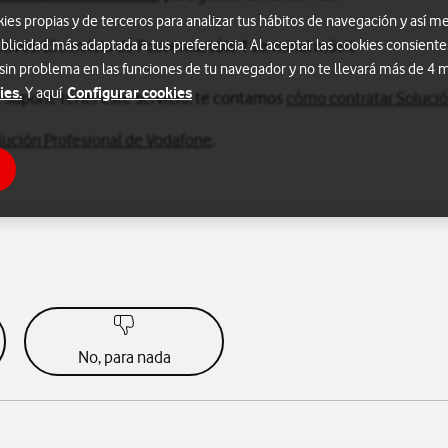
s propias y de terceros para analizar tus hábitos de navegación y así me
tivos. El servicio de Posventa, sólo 1 terminal móvil.
blicidad más adaptada a tus preferencia. Al aceptar las cookies consiente
 sin problema en las funciones de tu navegador y no te llevará más de 4
ies.
Configurar cookies
Y aquí
ue supone tener este servicio, te contamos
cómo contratar Solució
ución Profesional de Vodafone
.
No, para nada