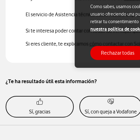
Como sabes, usamos cookie
El servicio de Asistencia técnica cubre hasta 3 disposi
usuario ofreciendo una pu
retirar tu consentimiento
nuestra política de cook
Si te interesa poder contar con todas las ventajas q
Si eres cliente, te explicamos
cómo contactar con Sol
Rechazar todas
¿Te ha resultado útil esta información?
Sí, gracias
Sí, con queja a Vodafone