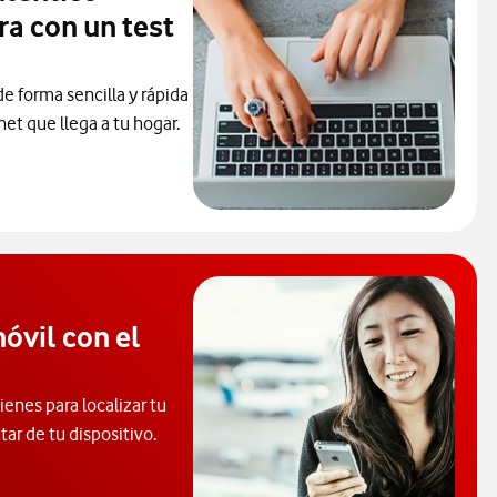
ra con un test
e forma sencilla y rápida
net que llega a tu hogar.
óvil con el
enes para localizar tu
tar de tu dispositivo.
consultar el código PUK y desbloquear el móvil. Abre ventana nue