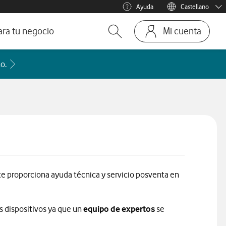
Ayuda
Castellano
Menu idioma
Català
ara tu negocio
Mi cuenta
Abrir buscador. Abre en ven
Ir a la pagina
ofesionales
Acceder a la FAQ Qué países incluye cada zona de roaming
o.
te
mos y Negocios
e proporciona ayuda técnica y servicio posventa en
s dispositivos ya que un
equipo de expertos
se