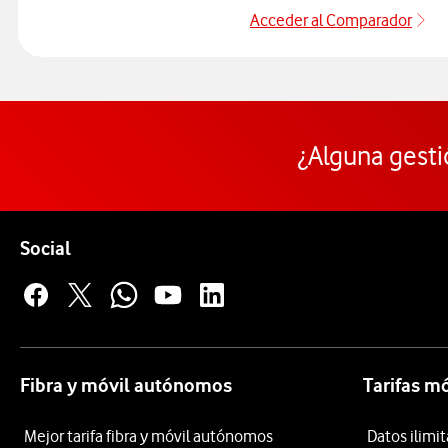
Acceder al Comparador
Ac
¿Alguna gesti
Pie de página de Vodafone
Enlaces a las redes sociales de Vodafone
Social
Fibra y móvil autónomos
Tarifas m
Mejor tarifa fibra y móvil autónomos
Datos ilim