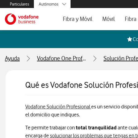
Menús secundarios. Enlace a particulares, empresas y autónom
Particulares
Autónomos
Menus de segmentación para empresas y autónomos
Menu navegación principal. Para dispo
Pymes
Ir a la pagina principal de vodafone.es
Fibra y Móvil
Móvil
Fibra
Grandes empresas
y AA.PP.
Tarifas Fibra y Móvil
Tarifas de Móvil
Tarifa
Co
Configura tu tarifa
Líneas adicional
Cobert
Ayuda
Vodafone One Profesional
Solución Profe
Mi Negocio Pro
Teléfo
Televisión
Segun
Qué es Vodafone Solución Profes
Vodafone Solución Profesional
es un servicio disponi
el domicilio que indiques.
Te permite trabajar con
total tranquilidad
ante cual
encarga de
solucionar los problemas que tengas en t