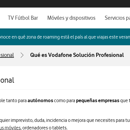
os, ayuda e idioma
sitivos de escritorio
TV Fútbol Bar
Móviles y dispositivos
Servicios p
s de Fibra óptica
Catálogo de móviles
Servicios pr
noce en qué zona de roaming está el país al que viajas este veran
es
ura de Fibra
Ordenadores
Por ser clien
sional
Qué es Vodafone Solución Profesional
no fijo
Ver todos
Blog Autóno
das Fibras
ional
ble tanto para
autónomos
como para
pequeñas empresas
que t
quier imprevisto, duda, incidencia o mejora que necesites para tu
us móviles
, ordenadores o tablets.