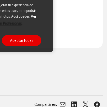
jorar tu experiencia de
s estos usos, pero podrás
Ver
 minutos. Aquí puedes
n Profesional
.
Aceptar todas
Compartir en: