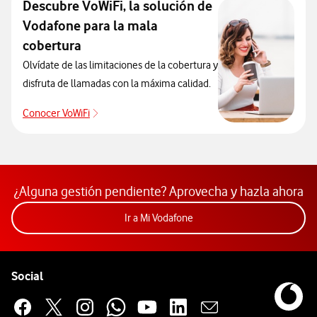
Descubre VoWiFi, la solución de
Vodafone para la mala
cobertura
Olvídate de las limitaciones de la cobertura y
disfruta de llamadas con la máxima calidad.
Conocer VoWiFi
Conocer VoWiFi
¿Alguna gestión pendiente? Aprovecha y hazla ahora
Acceder a la app Mi Vodafon
Ir a Mi Vodafone
Pie de página de Vodafone
Enlaces a las redes sociales de Vodafone
Social