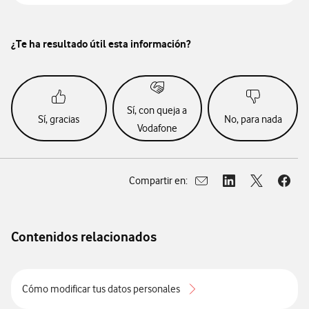
¿Te ha resultado útil esta información?
Sí, con queja a
Sí, gracias
No, para nada
Vodafone
Compartir en:
Abrir ventana para compar
Abrir ventana para
Abrir ventan
Abrir
Contenidos relacionados
Cómo modificar tus datos personales