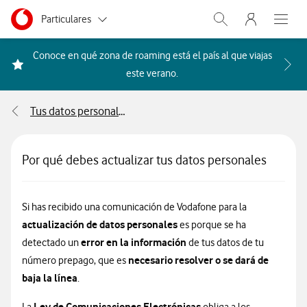
Menu nave
Ir a la pagina principal de vodafone.es
Menu navegación Segmento
Particulares
Abrir buscador. Abr
Abre e
Autónomos
Conoce en qué zona de roaming está el país al que viajas
Acceder a la FAQ Qué países i
este verano.
Pymes
Tus datos personales
Grandes empresas
y AA.PP.
Por qué debes actualizar tus datos personales
Si has recibido una comunicación de Vodafone para la
actualización de datos personales
es porque se ha
error en la información
detectado un
de tus datos de tu
necesario resolver o se dará de
número prepago, que es
baja la línea
.
Ley de Comunicaciones Electrónicas