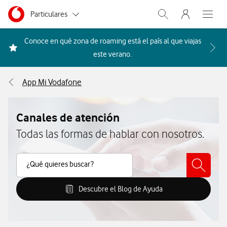
Menu nave
Ir a la pagina principal de vodafone.es
Menu navegación Segmento
Particulares
Abrir buscador. Abr
Abre e
Autónomos
Conoce en qué zona de roaming está el país al que viajas
Acceder a la FAQ Qué países i
este verano.
Pymes
App Mi Vodafone
Grandes empresas
y AA.PP.
Canales de atención
Todas las formas de hablar con nosotros.
Buscar Contenido
¿Qué quieres buscar?
Descubre el Blog de Ayuda
Descubre el Blog de Ayuda