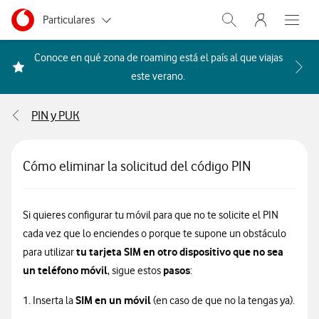
Menu nave
Ir a la pagina principal de vodafone.es
Menu navegación Segmento
Particulares
Abrir buscador. Abr
Abre e
Autónomos
Conoce en qué zona de roaming está el país al que viajas
Acceder a la FAQ Qué países i
este verano.
Pymes
PIN y PUK
Grandes empresas
y AA.PP.
Cómo eliminar la solicitud del código PIN
Si quieres configurar tu móvil para que no te solicite el PIN
cada vez que lo enciendes o porque te supone un obstáculo
tu tarjeta SIM en otro dispositivo que no sea
para utilizar
un teléfono móvil
pasos
, sigue estos
:
SIM en un móvil
1. Inserta la
(en caso de que no la tengas ya).