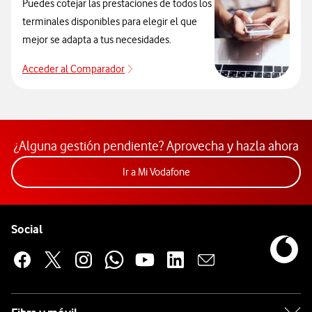
Puedes cotejar las prestaciones de todos los
terminales disponibles para elegir el que
mejor se adapta a tus necesidades.
Acceder al Comparador
Acceder al Comparador
¿Alguna gestión pendiente? Aprovecha y hazla ahora
Acceder a la app Mi Vodafon
Ir a Mi Vodafone
Pie de página de Vodafone
Enlaces a las redes sociales de Vodafone
Social