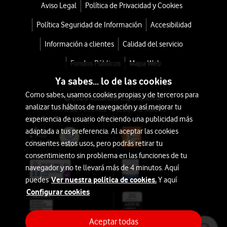
Aviso Legal
Política de Privacidad y Cookies
Política Seguridad de Información
Accesibilidad
Información a clientes
Calidad del servicio
Fondos Públicos
Mapa Web
Ya sabes... lo de las cookies
Como sabes, usamos cookies propias y de terceros para
© 2026 Vodafone España S.A.U.
analizar tus hábitos de navegación y así mejorar tu
Avda. América 115, 28042 Madrid
experiencia de usuario ofreciendo una publicidad más
adaptada a tus preferencia. Al aceptar las cookies
consientes estos usos, pero podrás retirar tu
consentimiento sin problema en las funciones de tu
navegador y no te llevará más de 4 minutos. Aquí
Ver nuestra política de cookies.
puedes
Y aquí
Configurar cookies
Aceptar todas