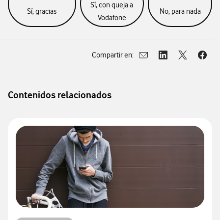
Sí, con queja a
Sí, gracias
No, para nada
Vodafone
Compartir en:
Abrir ventana para compar
Abrir ventana para
Abrir ventan
Abrir
Contenidos relacionados