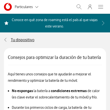
Menu nave
Ir a la pagina principal de vodafone.es
Menu navegación Segmento
Particulares
Abrir buscador. Abr
Abre e
Autónomos
Conoce en qué zona de roaming está el país al que viajas
Acceder a la FAQ Qué países i
este verano.
Pymes
Tu dispositivo
Grandes empresas
y AA.PP.
Consejos para optimizar la duración de tu batería
Aquí tienes unos consejos que te ayudarán a mejorar el
rendimiento y optimizar la batería de tu móvil:
No expongas
condiciones extremas
la batería a
de calor
(es clave evitar el sobrecalentamiento de tu móvil) y frío.
Durante los primeros ciclos de carga, la batería de tu