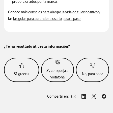
proporcionados por la marca.
Conoce más
consejos para alargar la vida de tu dispositivo
y
las
las guías para aprender a usarlo paso a paso
.
¿Te ha resultado útil esta información?
Sí, con queja a
Sí, gracias
No, para nada
Vodafone
Compartir en:
Abrir ventana para compar
Abrir ventana para
Abrir ventan
Abrir