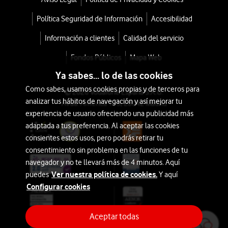
Política Seguridad de Información
Accesibilidad
Información a clientes
Calidad del servicio
Fondos Públicos
Mapa Web
Ya sabes... lo de las cookies
Como sabes, usamos cookies propias y de terceros para
© 2026 Vodafone España S.A.U.
analizar tus hábitos de navegación y así mejorar tu
Avda. América 115, 28042 Madrid
experiencia de usuario ofreciendo una publicidad más
adaptada a tus preferencia. Al aceptar las cookies
consientes estos usos, pero podrás retirar tu
consentimiento sin problema en las funciones de tu
navegador y no te llevará más de 4 minutos. Aquí
Ver nuestra política de cookies.
puedes
Y aquí
Configurar cookies
Aceptar todas