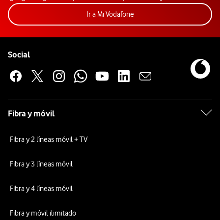
Acceder a la app Mi Vodafon
Ir a Mi Vodafone
Pie de página de Vodafone
Enlaces a las redes sociales de Vodafone
Social
Fibra y móvil
Fibra y 2 líneas móvil + TV
Fibra y 3 líneas móvil
Fibra y 4 líneas móvil
Fibra y móvil ilimitado