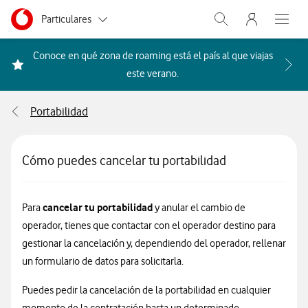
Menu nave
Ir a la pagina principal de vodafone.es
Menu navegación Segmento
Particulares
Abrir buscador. Abr
Abre e
Autónomos
Conoce en qué zona de roaming está el país al que viajas
Acceder a la FAQ Qué países i
este verano.
Pymes
Portabilidad
Grandes empresas
y AA.PP.
Cómo puedes cancelar tu portabilidad
cancelar tu portabilidad
Para
y anular el cambio de
operador, tienes que contactar con el operador destino para
gestionar la cancelación y, dependiendo del operador, rellenar
un formulario de datos para solicitarla.
Puedes pedir la cancelación de la portabilidad en cualquier