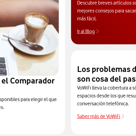
Descubre breves artículos s
mejores consejos para sacarl
más fácil.
Ir al Blog
Descubre el blog
Los problemas d
son cosa del pa
n el Comparador
VoWiFi lleva la cobertura a s
espacios desde los que resul
sponibles para elegir el que
conversación telefónica.
s.
Saber más de VoWiFi
Pulsa
ra elegir un modelo de móvil antes de comprarlo. Abre ventana n