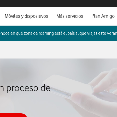
os, ayuda e idioma
orio
Móviles y dispositivos
Más servicios
Plan Amigo
fone TV
Móviles
Alianza Vodafone e Iberdrola
noce en qué zona de roaming está el país al que viajas este veran
il 5G
Imagen y Sonido
Servicios avanzados
tura
Ver todos
dencias
n proceso de