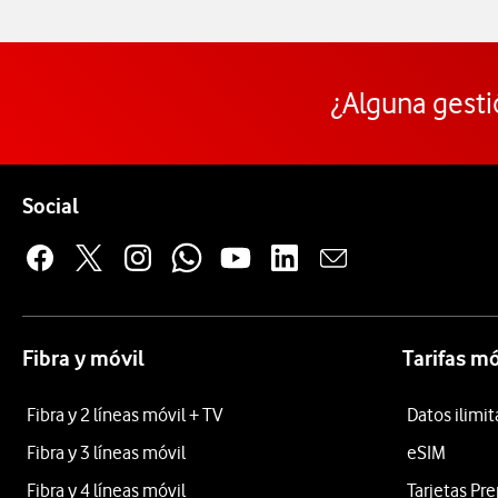
¿Alguna gesti
Pie de página de Vodafone
Enlaces a las redes sociales de Vodafone
Social
Fibra y móvil
Tarifas mó
Fibra y 2 líneas móvil + TV
Datos ilimi
Fibra y 3 líneas móvil
eSIM
Fibra y 4 líneas móvil
Tarjetas Pr