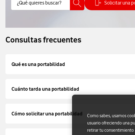
Buscar Contenido
¿Qué quieres buscar?
Solicitar una p
Cómo
Consultas frecuentes
Qué es una portabilidad
Cuánto tarda una portabilidad
Cómo solicitar una portabilidad
Como sabes, usamos cookie
usuario ofreciendo una pu
retirar tu consentimiento