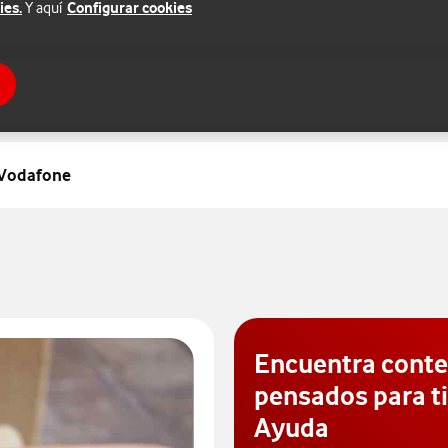
ies.
Configurar cookies
Y aquí
 Vodafone
Encuentra cont
pensados para ti
Ayuda