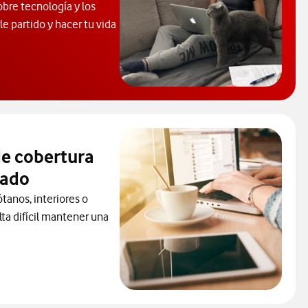
obre tecnología y los
e partido y hacer tu vida
 de Ayuda. Abrir ventana modal
e cobertura
sado
ótanos, interiores o
ta difícil mantener una
r para consultar el servicio que soluciona tus problemas de cobe
ueva.