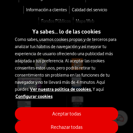
Información a clientes
Calidad del servicio
Fondos Públicos
Mapa Web
Ya sabes... lo de las cookies
Como sabes, usamos cookies propias y de terceros para
© 2026 Vodafone España S.A.U.
analizar tus hábitos de navegación y así mejorar tu
Avda. América 115, 28042 Madrid
experiencia de usuario ofreciendo una publicidad más
adaptada a tus preferencia. Al aceptar las cookies
consientes estos usos, pero podrás retirar tu
consentimiento sin problema en las funciones de tu
navegador y no te llevará más de 4 minutos. Aquí
Ver nuestra política de cookies.
puedes
Y aquí
Configurar cookies
Aceptar todas
Rechazar todas