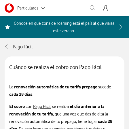
Menu nave
Ir a la pagina principal de vodafone.es
Menu navegación Segmento
Particulares
Abrir buscador. Abr
Abre e
Autónomos
Conoce en qué zona de roaming está el país al que viajas
Acceder a la FAQ Qué países i
este verano.
Pymes
Pago Fácil
Grandes empresas
y AA.PP.
Cuándo se realiza el cobro con Pago Fácil
renovación automática de tu tarifa prepago
La
sucede
cada 28 días
.
El cobro
el día anterior a la
con
Pago Fácil
se realiza
renovación de tu tarifa
, que una vez que das de alta la
cada 28
renovación automática de tu prepago, tiene lugar
días