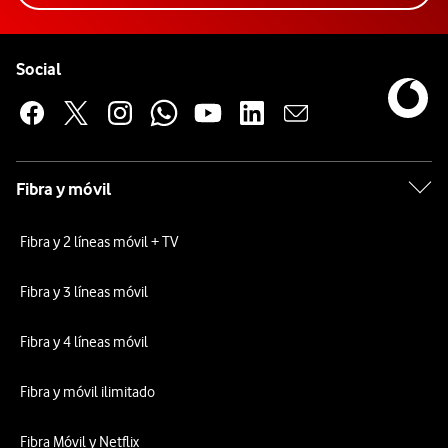
Pie de página de Vodafone
Enlaces a las redes sociales de Vodafone
Social
Fibra y móvil
Fibra y 2 líneas móvil + TV
Fibra y 3 líneas móvil
Fibra y 4 líneas móvil
Fibra y móvil ilimitado
Fibra Móvil y Netflix