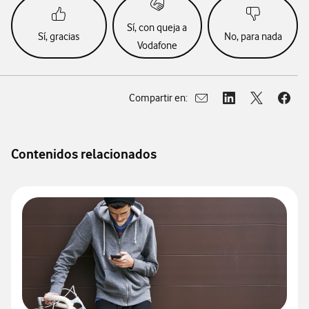
Sí, con queja a
Sí, gracias
No, para nada
Vodafone
Compartir en:
Abrir ventana para compar
Abrir ventana para
Abrir ventan
Abrir
Contenidos relacionados