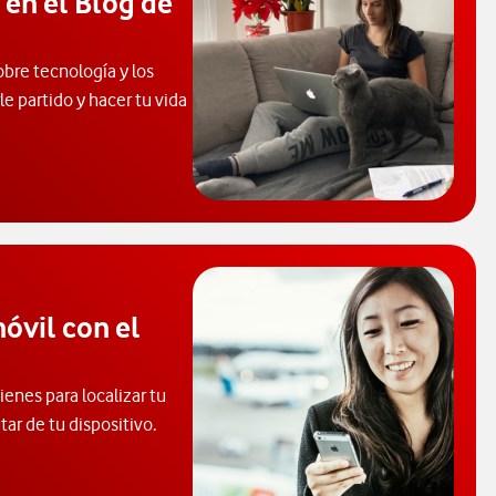
 en el Blog de
obre tecnología y los
e partido y hacer tu vida
 de Ayuda. Abrir ventana modal
óvil con el
enes para localizar tu
tar de tu dispositivo.
consultar el código PUK y desbloquear el móvil. Abre ventana nue