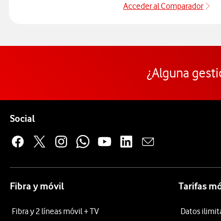
Acceder al Comparador
Ac
¿Alguna gesti
Pie de página de Vodafone
Enlaces a las redes sociales de Vodafone
Social
Fibra y móvil
Tarifas mó
Fibra y 2 líneas móvil + TV
Datos ilimi