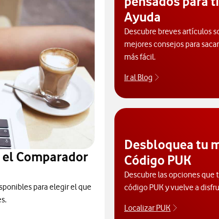
pensados para ti
Ayuda
Descubre breves artículos s
mejores consejos para sacarl
más fácil.
Ir al Blog
Descubre el blog
Desbloquea tu m
n el Comparador
Código PUK
Descubre las opciones que ti
sponibles para elegir el que
código PUK y vuelve a disfru
s.
Localizar PUK
Para poder 