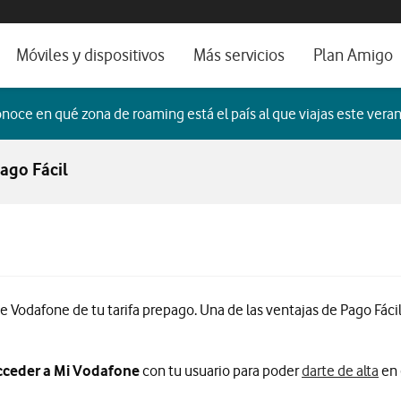
os, ayuda e idioma
orio
Móviles y dispositivos
Más servicios
Plan Amigo
fone TV
Móviles
Alianza Vodafone e Iberdrola
noce en qué zona de roaming está el país al que viajas este veran
il 5G
Imagen y Sonido
Servicios avanzados
ago Fácil
tura
Ver todos
dencias
e Vodafone de tu tarifa prepago. Una de las ventajas de Pago Fác
acceder a Mi Vodafone
con tu usuario para poder
darte de alta
en 