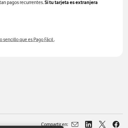
itan pagos recurrentes.
Si tu tarjeta es extranjera
o sencillo que es Pago Fácil
.
Compartir en:
Abrir ventana para compart
Abrir ventana para c
Abrir ventana
Abrir 