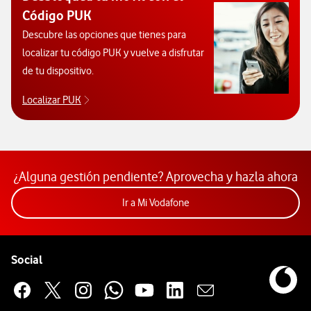
Código PUK
Descubre las opciones que tienes para
localizar tu código PUK y vuelve a disfrutar
de tu dispositivo.
Localizar PUK
Para poder consultar el código PUK y desbloquear 
¿Alguna gestión pendiente? Aprovecha y hazla ahora
Acceder a la app Mi Vodafon
Ir a Mi Vodafone
Pie de página de Vodafone
Enlaces a las redes sociales de Vodafone
Social