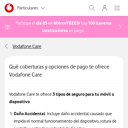
Menu nave
Ir a la pagina principal de vodafone.es
Menu navegación Segmento
Particulares
Abrir buscador. Abr
Abre e
Autónomos
día 05
MiércoYEEES!
100 llaveros
Participa el
en
hay
localizadores
Acceder a la FAQ Cómo pa
en juego.
Pymes
Vodafone Care
Grandes empresas y AA.PP.
Qué coberturas y opciones de pago te ofrece
Vodafone Care
3 tipos de seguro para tu móvil o
Vodafone Care te ofrece
dispositivo
:
Daño Accidental
. Incluye daño accidental causado que
impida el normal funcionamiento del dispositivo, rotura de