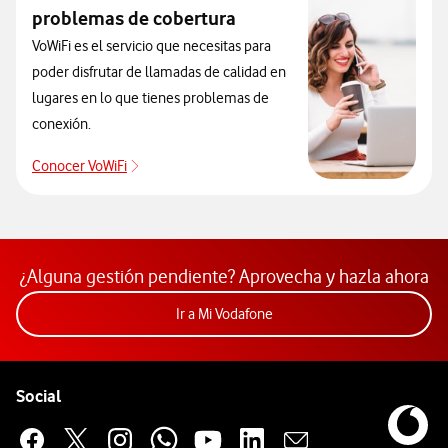
problemas de cobertura
VoWiFi es el servicio que necesitas para
poder disfrutar de llamadas de calidad en
lugares en lo que tienes problemas de
conexión.
Conocer VoWiFi
Descubre la solución contra los problemas de co
¿Alguna gestión pendiente? Aprovecha y hazla ahora
Acceder a la app Mi Vodafon
Ir a Mi Vodafone
Pie de página de Vodafone
Enlaces a las redes sociales de Vodafone
Social