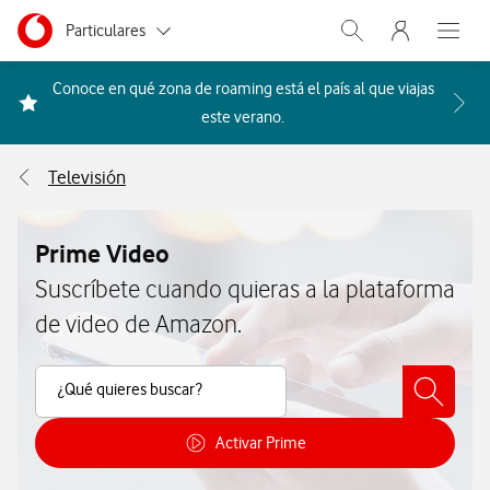
Menu nave
Ir a la pagina principal de vodafone.es
Menu navegación Segmento
Particulares
Abrir buscador. Abr
Abre e
Autónomos
Conoce en qué zona de roaming está el país al que viajas
Acceder a la FAQ Qué países i
este verano.
Pymes
Televisión
Grandes empresas
y AA.PP.
Prime Video
Suscríbete cuando quieras a la plataforma
de video de Amazon.
Buscar Contenido
¿Qué quieres buscar?
Activar Prime
Cómo activar Prime