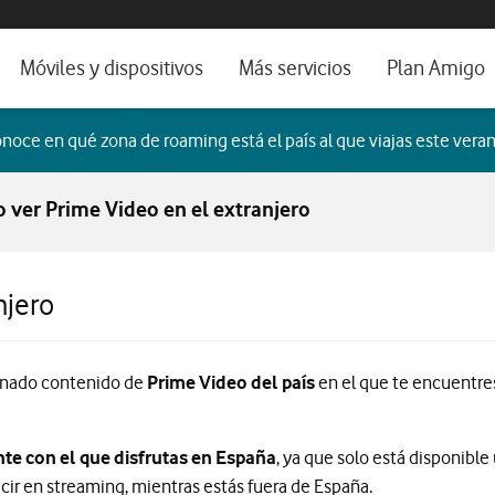
os, ayuda e idioma
orio
Móviles y dispositivos
Más servicios
Plan Amigo
fone TV
Móviles
Alianza Vodafone e Iberdrola
noce en qué zona de roaming está el país al que viajas este veran
il 5G
Imagen y Sonido
Servicios avanzados
ver Prime Video en el extranjero
tura
Ver todos
dencias
njero
inado contenido de
Prime Video del país
en el que te encuentre
nte con el que disfrutas en España
, ya que solo está disponible
ucir en streaming, mientras estás fuera de España.