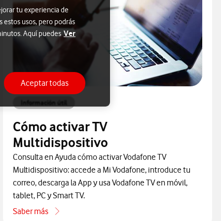
jorar tu experiencia de
s estos usos, pero podrás
Ver
 minutos. Aquí puedes
Aceptar todas
Información útil
Cómo activar TV
Multidispositivo
Consulta en Ayuda cómo activar Vodafone TV
Multidispositivo: accede a Mi Vodafone, introduce tu
correo, descarga la App y usa Vodafone TV en móvil,
tablet, PC y Smart TV.
Saber más
ne por teléfono
acerca de Cómo activar TV Multidispositivo