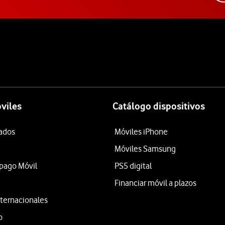
viles
Catálogo dispositivos
tados
Móviles iPhone
Móviles Samsung
epago Móvil
PS5 digital
Financiar móvil a plazos
ternacionales
o