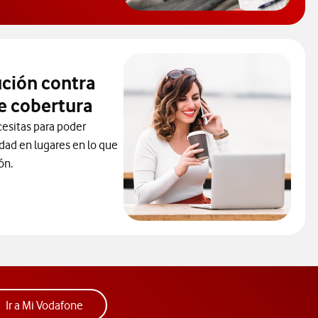
 de Ayuda. Abrir ventana modal
ución contra
e cobertura
cesitas para poder
idad en lugares en lo que
ón.
la solución contra los problemas de cobertura.Abre ventana mod
ueva.
Acceder a la app Mi Vodafone. Abre ventana nue
Ir a Mi Vodafone