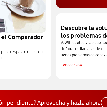
Descubre el blog
Descubre la sol
los problemas d
n el Comparador
VoWiFi es el servicio que ne
disfrutar de llamadas de cal
sponibles para elegir el que
tienes problemas de conexi
s.
Conocer VoWiFi
Descubre 
ra elegir un modelo de móvil antes de comprarlo. Abre ventana n
ón pendiente? Aprovecha y hazla ahora