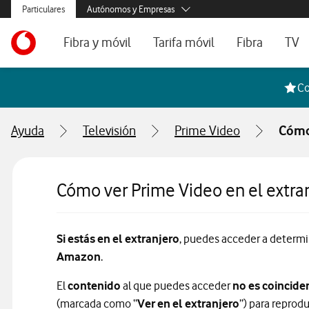
Menús secundarios. Enlace a particulares, empresas y autónom
Particulares
Autónomos y Empresas
Menus de segmentación para empresas y autónomos
Menu navegación principal. Para dispositivos de escrit
Autónomos
Ir a la pagina principal de vodafone.es
Fibra y móvil
Tarifa móvil
Fibra
TV
Pymes
Grandes empresas
Ofertas especiales
Tarifas móvil contrato
Tarifas de fibra
Voda
Co
y AA.PP.
Tarifas Fibra y Móvil
Tarifas móvil prepago
Internet portát
Ayuda
Televisión
Prime Video
Cómo 
Tarifas Fibra y 2 Móvil
Consulta Cober
Internet portátil 5G
Segundas Resi
Cómo ver Prime Video en el extra
Configura tu tarifa
Si estás en el extranjero
, puedes acceder a determ
Amazon
.
El
contenido
al que puedes acceder
no es coincide
(marcada como “
Ver en el extranjero
”) para reprod