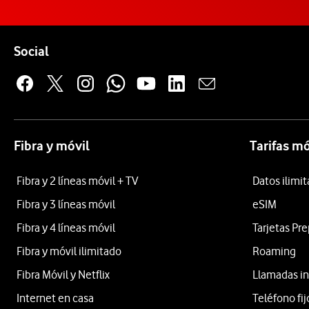
Pie de página de Vodafone
Enlaces a las redes sociales de Vodafone
Social
Fibra y móvil
Tarifas mó
Fibra y 2 líneas móvil + TV
Datos ilimi
Fibra y 3 líneas móvil
eSIM
Fibra y 4 líneas móvil
Tarjetas Pr
Fibra y móvil ilimitado
Roaming
Fibra Móvil y Netflix
Llamadas in
Internet en casa
Teléfono fij