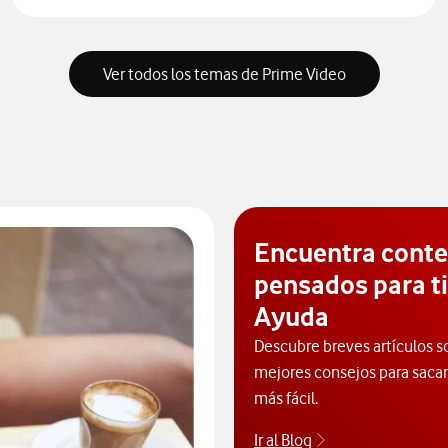
Ver todos los temas de Prime Video
Encuentra cont
pensados para ti
Ayuda
Descubre breves artículos s
mejores consejos para sacarl
más fácil.
Ir al Blog