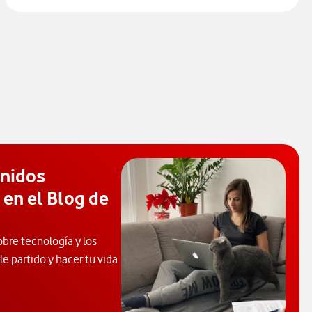
enidos
 en el Blog de
obre tecnología y los
e partido y hacer tu vida