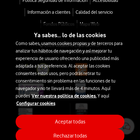
Política Seguridad de Información
Accesibilidad
Información a clientes
Calidad del servicio
Fondos Públicos
Mapa Web
Ya sabes... lo de las cookies
Como sabes, usamos cookies propias y de terceros para
© 2026 Vodafone España S.A.U.
analizar tus hábitos de navegación y así mejorar tu
Avda. América 115, 28042 Madrid
experiencia de usuario ofreciendo una publicidad más
adaptada a tus preferencia. Al aceptar las cookies
consientes estos usos, pero podrás retirar tu
consentimiento sin problema en las funciones de tu
navegador y no te llevará más de 4 minutos. Aquí
Ver nuestra política de cookies.
puedes
Y aquí
Configurar cookies
Aceptar todas
Rechazar todas