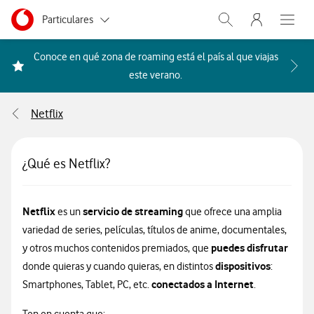
Menu nave
Ir a la pagina principal de vodafone.es
Menu navegación Segmento
Particulares
Abrir buscador. Abr
Abre e
Autónomos
Conoce en qué zona de roaming está el país al que viajas
Acceder a la FAQ Qué países i
este verano.
Pymes
Netflix
Grandes empresas
y AA.PP.
¿Qué es Netflix?
Netflix
servicio de streaming
es un
que ofrece una amplia
variedad de series, películas, títulos de anime, documentales,
puedes disfrutar
y otros muchos contenidos premiados, que
dispositivos
donde quieras y cuando quieras, en distintos
:
conectados a Internet
Smartphones, Tablet, PC, etc.
.