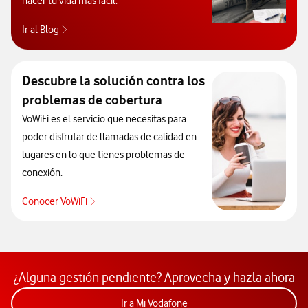
hacer tu vida más fácil.
Ir al Blog
Descubre el blog de Ayuda. Abrir ventana modal
Descubre la solución contra los
problemas de cobertura
VoWiFi es el servicio que necesitas para
poder disfrutar de llamadas de calidad en
lugares en lo que tienes problemas de
conexión.
Conocer VoWiFi
Descubre la solución contra los problemas de co
¿Alguna gestión pendiente? Aprovecha y hazla ahora
Acceder a la app Mi Vodafon
Ir a Mi Vodafone