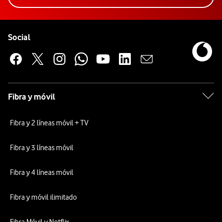
Pie de página de Vodafone
Enlaces a las redes sociales de Vodafone
Social
Fibra y móvil
Fibra y 2 líneas móvil + TV
Fibra y 3 líneas móvil
Fibra y 4 líneas móvil
Fibra y móvil ilimitado