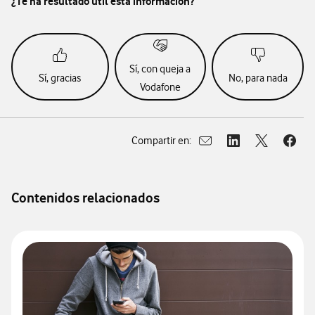
¿Te ha resultado útil esta información?
Sí, con queja a
Sí, gracias
No, para nada
Vodafone
Compartir en:
Abrir ventana para compar
Abrir ventana para
Abrir ventan
Abrir
Contenidos relacionados