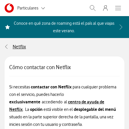
Menu nave
Ir a la pagina principal de vodafone.es
Menu navegación Segmento
Particulares
Abrir buscador. Abr
Abre e
Autónomos
Conoce en qué zona de roaming está el país al que viajas
Acceder a la FAQ Qué países i
este verano.
Pymes
Netflix
Grandes empresas
y AA.PP.
Cómo contactar con Netflix
contactar con Netflix
Si necesitas
para cualquier problema
con el servicio, puedes hacerlo
exclusivamente
centro de ayuda de
accediendo al
Netflix
opción
desplegable del menú
. La
está visible en el
situado en la parte superior derecha de la pantalla, una vez
inicies sesión con tu usuario y contraseña.