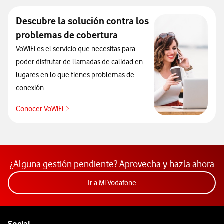
Descubre la solución contra los
problemas de cobertura
VoWiFi es el servicio que necesitas para
poder disfrutar de llamadas de calidad en
lugares en lo que tienes problemas de
conexión.
Conocer VoWiFi
Descubre la solución contra los problemas de co
¿Alguna gestión pendiente? Aprovecha y hazla ahora
Acceder a la app Mi Vodafon
Ir a Mi Vodafone
Pie de página de Vodafone
Enlaces a las redes sociales de Vodafone