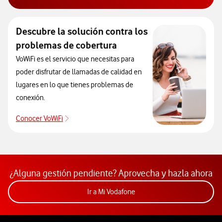
Descubre el blog de Ayuda. Abrir ventana modal
Descubre la solución contra los
problemas de cobertura
VoWiFi es el servicio que necesitas para
poder disfrutar de llamadas de calidad en
lugares en lo que tienes problemas de
conexión.
Conocer VoWiFi
Descubre la solución contra los problemas de co
¿Alguna gestión pendiente? Aprovecha y hazla ahora
Acceder a la app Mi Vodafon
Ir a Mi Vodafone
Pie de página de Vodafone