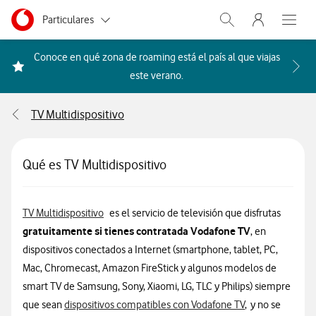
Menu nave
Ir a la pagina principal de vodafone.es
Menu navegación Segmento
Particulares
Abrir buscador. Abr
Abre e
Autónomos
Conoce en qué zona de roaming está el país al que viajas
Acceder a la FAQ Qué países i
este verano.
Pymes
TV Multidispositivo
Grandes empresas
y AA.PP.
Qué es TV Multidispositivo
Información sobre TV Multidispositivo
TV Multidispositivo
es el servicio de televisión que disfrutas
gratuitamente si tienes contratada Vodafone TV
, en
dispositivos conectados a Internet (smartphone, tablet, PC,
Mac, Chromecast, Amazon FireStick y algunos modelos de
smart TV de Samsung, Sony, Xiaomi, LG, TLC y Philips) siempre
que sean
dispositivos compatibles con Vodafone TV
, y no se