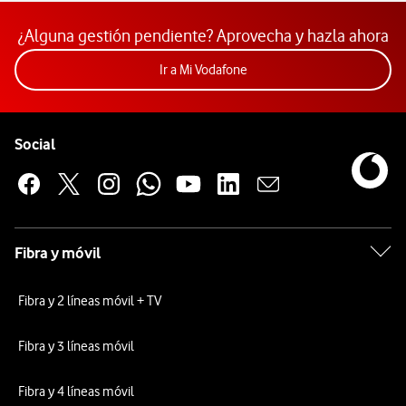
¿Alguna gestión pendiente? Aprovecha y hazla ahora
Acceder a la app Mi Vodafon
Ir a Mi Vodafone
Pie de página de Vodafone
Enlaces a las redes sociales de Vodafone
Social
Fibra y móvil
Fibra y 2 líneas móvil + TV
Fibra y 3 líneas móvil
Fibra y 4 líneas móvil