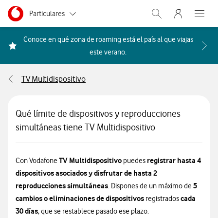
Menu nave
Ir a la pagina principal de vodafone.es
Menu navegación Segmento
Particulares
Abrir buscador. Abr
Abre e
Autónomos
Conoce en qué zona de roaming está el país al que viajas
Acceder a la FAQ Qué países i
este verano.
Pymes
TV Multidispositivo
Grandes empresas
y AA.PP.
Qué límite de dispositivos y reproducciones
simultáneas tiene TV Multidispositivo
TV Multidispositivo
registrar hasta 4
Con Vodafone
puedes
dispositivos asociados y disfrutar de hasta 2
reproducciones simultáneas
5
. Dispones de un máximo de
cambios o eliminaciones de dispositivos
cada
registrados
30 días
, que se restablece pasado ese plazo.