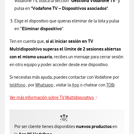
Gestiona Vodafone TV
Vodafone TV, busca la sección "
" y
Vodafone TV – Dispositivos asociados
pulsa en "
".
Elige el dispositivo que quieras eliminar de la lista y pulsa
Eliminar dispositivo
en “
”.
si al iniciar sesión en TV
Ten en cuenta que,
Multidispositivo superas el límite de 2 sesiones abiertas
con el mismo usuario
, recibes un mensaje para cerrar sesión
en otro equipo y poder acceder desde ese dispositivo.
Si necesitas más ayuda, puedes contactar con Vodafone por
información sobre contacto por teléfono
información sobre contacto por whatsapp
información sobre contacto p
informació
teléfono
, por
Whatsapp
, visitar la
App
o chatear con
TOBi
.
Ver más información sobre TV Multidispositivo
nuevos productos
Por ser cliente tienes disponibles
en