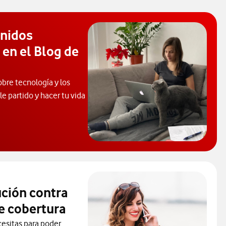
enidos
 en el Blog de
obre tecnología y los
e partido y hacer tu vida
 de Ayuda. Abrir ventana modal
ución contra
e cobertura
cesitas para poder