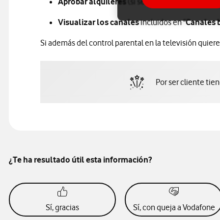
Aprobar alquileres
(si se ha configurado la op
Visualizar los canales
incluidos en "
Canales 
Si además del control parental en la televisión quier
Por ser cliente tie
¿Te ha resultado útil esta información?
Sí, gracias
Sí, con queja a Vodafone