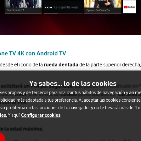
fone TV 4K con Android TV
 desde el icono de la
rueda dentada
de la parte superior derecha,
Ya sabes... lo de las cookies
 solicitará un PIN por seguridad
, que puede ser modificado en "
s propias y de terceros para analizar tus hábitos de navegación y así me
ribado,
crear
, si se desea, un
listado
personalizado de "
Canales 
blicidad más adaptada a tus preferencia. Al aceptar las cookies consiente
s con el PIN
.
 sin problema en las funciones de tu navegador y no te llevará más de 4
ies.
Configurar cookies
rá para:
Y aquí
de la edad máxima
.