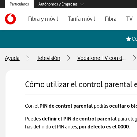
Menús secundarios. Enlace a particulares, empresas y autónom
Particulares
Autónomos y Empresas
Menus de segmentación para empresas y autónomos
Menu navegación principal. Para dispositivos de escrit
Autónomos
Ir a la pagina principal de vodafone.es
Fibra y móvil
Tarifa móvil
Fibra
TV
Pymes
Grandes empresas
Ofertas especiales
Tarifas móvil contrato
Tarifas de fibra
Voda
Co
y AA.PP.
Tarifas Fibra y Móvil
Tarifas móvil prepago
Internet portát
Ayuda
Televisión
Vodafone TV con decodificador
Tarifas Fibra y 2 Móvil
Consulta Cober
Internet portátil 5G
Segundas Resi
Cómo utilizar el control parental
Configura tu tarifa
Con el
PIN de control parental
podrás
ocultar o b
Puedes
definir el PIN de control parental
para eleg
has definido el PIN antes,
por defecto es el 0000
.