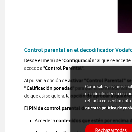
Control parental en el decodificador Voda
Desde el menú de "
Configuración
" al que se accede
accede a "
Control Parental
".
Al pulsar la opción de
activar "Control Parental" se
Como sabes, usamos cookie
"Calificación por edad
" para que el contenido sea c
usuario ofreciendo una pu
de que así se quiera, la
opción de aprobar alquilere
retirar tu consentimiento
nuestra política de cook
El
PIN de control parental de Vodafone TV
se pedi
Acceder a
contenidos que estén por encima 
Rechazar todas