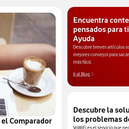
Encuentra cont
pensados para ti
Ayuda
Descubre breves artículos s
mejores consejos para sacarl
más fácil.
Ir al Blog
Descubre el blog
Descubre la sol
los problemas d
n el Comparador
VoWiFi es el servicio que ne