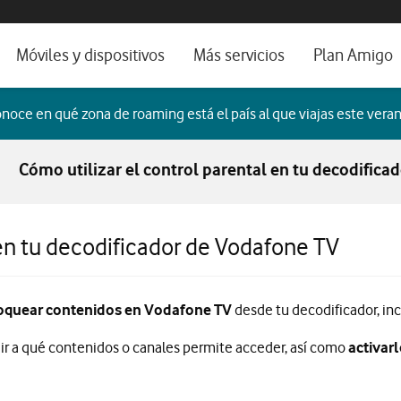
os, ayuda e idioma
orio
Móviles y dispositivos
Más servicios
Plan Amigo
fone TV
Móviles
Alianza Vodafone e Iberdrola
noce en qué zona de roaming está el país al que viajas este veran
il 5G
Imagen y Sonido
Servicios avanzados
Cómo utilizar el control parental en tu decodific
tura
Ver todos
dencias
 en tu decodificador de Vodafone TV
loquear contenidos en Vodafone TV
desde tu decodificador, inc
ir a qué contenidos o canales permite acceder, así como
activar