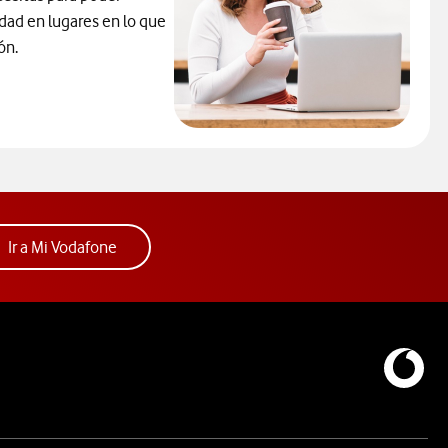
idad en lugares en lo que
ón.
la solución contra los problemas de cobertura.Abre ventana mod
ueva.
Acceder a la app Mi Vodafone. Abre ventana nue
Ir a Mi Vodafone