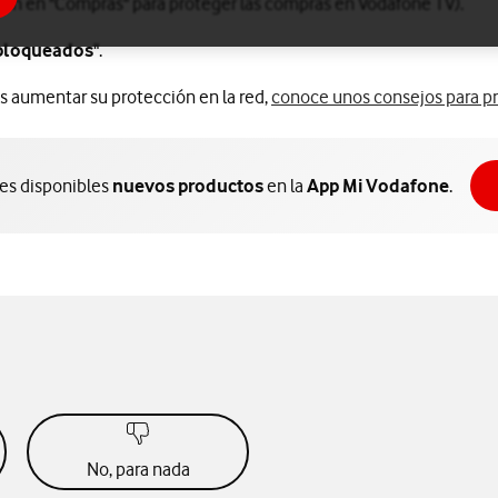
ción en "Compras" para proteger las compras en Vodafone TV).
bloqueados
".
es aumentar su protección en la red,
conoce unos consejos para pr
nes disponibles
nuevos productos
en la
App Mi Vodafone
.
No, para nada