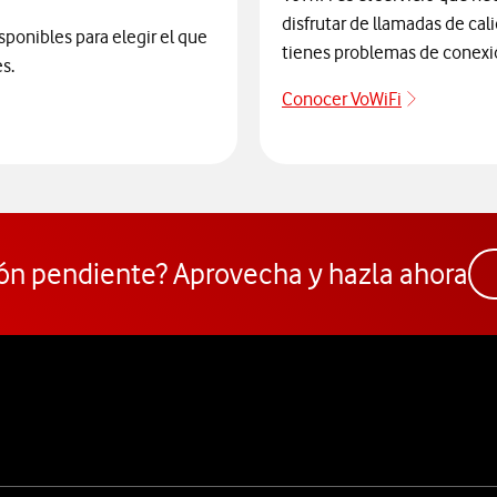
disfrutar de llamadas de cal
sponibles para elegir el que
tienes problemas de conexi
s.
Conocer VoWiFi
Descubre 
ra elegir un modelo de móvil antes de comprarlo. Abre ventana n
ón pendiente? Aprovecha y hazla ahora