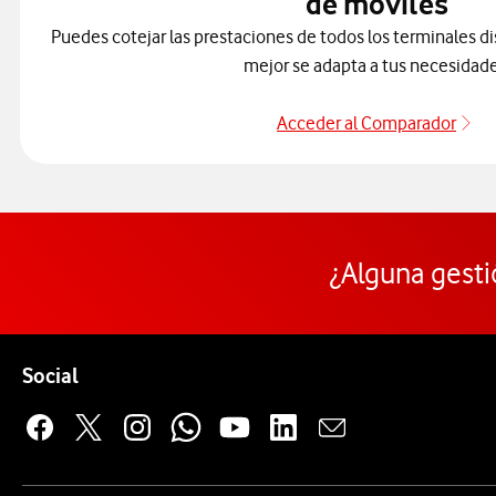
de móviles
Puedes cotejar las prestaciones de todos los terminales di
mejor se adapta a tus necesidade
Acceder al Comparador
Pa
¿Alguna gesti
Pie de página de Vodafone
Enlaces a las redes sociales de Vodafone
Social