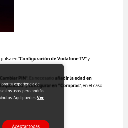
 pulsa en "
Configuración de Vodafone TV
" y
Cambiar PIN
". Es necesario
añadir la edad en
jorar tu experiencia de
bloqueados
" y
configurar en "Compras
", en el caso
s estos usos, pero podrás
Ver
 minutos. Aquí puedes
Aceptar todas