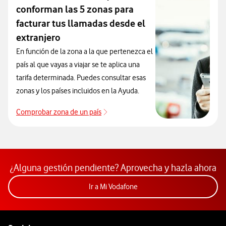
conforman las 5 zonas para
facturar tus llamadas desde el
extranjero
En función de la zona a la que pertenezca el
país al que vayas a viajar se te aplica una
tarifa determinada. Puedes consultar esas
zonas y los países incluidos en la Ayuda.
Comprobar zona de un país
Que países incluye cada zona de roa
¿Alguna gestión pendiente? Aprovecha y hazla ahora
Acceder a la app Mi Vodafon
Ir a Mi Vodafone
Pie de página de Vodafone