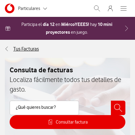
Menu nave
Ir a la pagina principal de vodafone.es
Menu navegación Segmento
Particulares
Abrir buscador. Abr
Abre e
Autónomos
día 12
MiércoYEEES!
10 mini
Participa el
en
hay
proyectores
Acceder a la FAQ Cómo pa
en juego.
Pymes
Tus Facturas
Grandes empresas
y AA.PP.
Consulta de facturas
Localiza fácilmente todos tus detalles de
gasto.
Buscar Contenido
¿Qué quieres buscar?
Consultar factura
Cómo consultar tus facturas