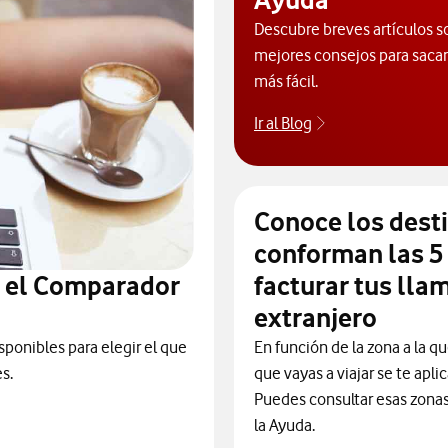
Descubre breves artículos s
mejores consejos para sacarl
más fácil.
Ir al Blog
Descubre el blog
Conoce los dest
conforman las 5
n el Comparador
facturar tus lla
extranjero
sponibles para elegir el que
En función de la zona a la qu
s.
que vayas a viajar se te apli
Puedes consultar esas zonas 
la Ayuda.