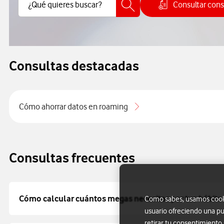
Buscar Contenido
¿Qué quieres buscar?
Consultar co
Cómo c
Consultas destacadas
Cómo ahorrar datos en roaming
Consultas frecuentes
Cómo calcular cuántos megas necesitas por tus hábito
Como sabes, usamos cookie
usuario ofreciendo una pu
retirar tu consentimiento