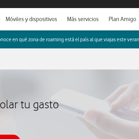
os, ayuda e idioma
orio
Móviles y dispositivos
Más servicios
Plan Amigo
fone TV
Móviles
Alianza Vodafone e Iberdrola
noce en qué zona de roaming está el país al que viajas este veran
il 5G
Imagen y Sonido
Servicios avanzados
tura
Ver todos
dencias
olar tu gasto