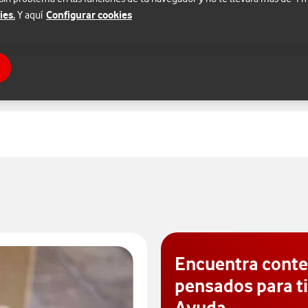
ies.
Configurar cookies
Y aquí
Encuentra cont
pensados para ti
Ayuda