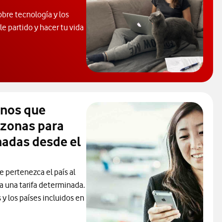
obre tecnología y los
e partido y hacer tu vida
 de Ayuda. Abrir ventana modal
inos que
 zonas para
madas desde el
e pertenezca el país al
ca una tarifa determinada.
y los países incluidos en