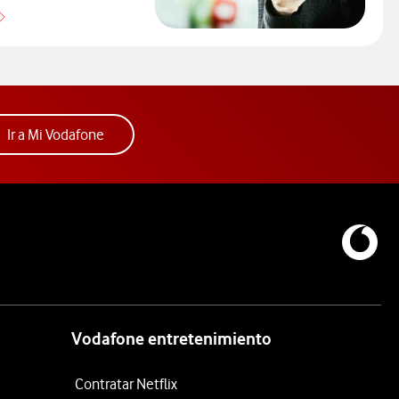
Que países incluye cada zona de roaming
Acceder a la app Mi Vodafone. Abre ventana nue
Ir a Mi Vodafone
Vodafone entretenimiento
Contratar Netflix