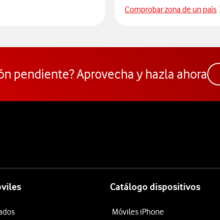
Comprobar zona de un país
cide el modelo que quieres con el Comparador de móviles
ón pendiente? Aprovecha y hazla ahora
viles
Catálogo dispositivos
tados
Móviles iPhone