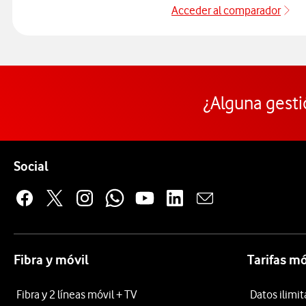
Acceder al comparador
De
¿Alguna gesti
Pie de página de Vodafone
Enlaces a las redes sociales de Vodafone
Social
Fibra y móvil
Tarifas mó
Fibra y 2 líneas móvil + TV
Datos ilimi