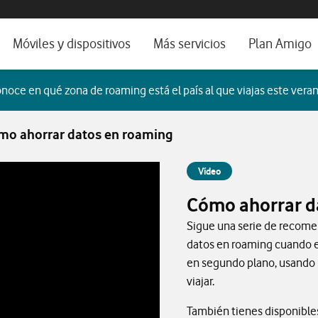
os, ayuda e idioma
orio
Móviles y dispositivos
Más servicios
Plan Amigo
fone TV
Móviles
Alianza Vodafone e Iberdrola
noce en qué zona de roaming está el país al que viajas este veran
il 5G
Imagen y Sonido
Servicios avanzados
mo ahorrar datos en roaming
tura
Ver todos
dencias
Vídeo
Cómo ahorrar d
Sigue una serie de recome
datos en roaming cuando e
en segundo plano, usando l
viajar.
También tienes disponibles 