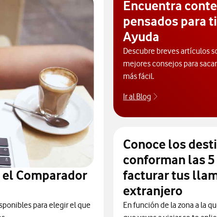
Encuentra cont
pensados para ti
Ayuda
Descubre breves artículos s
mejores consejos para sacarl
más fácil.
Ir al Blog
Descubre el blog
Conoce los dest
conforman las 5
n el Comparador
facturar tus lla
extranjero
sponibles para elegir el que
En función de la zona a la qu