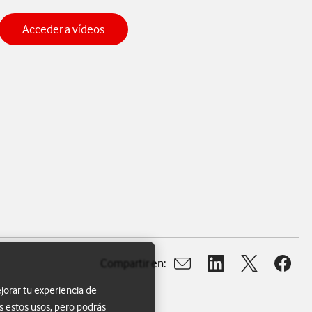
Acceder a vídeos
Compartir en:
Abrir ventana para compart
Abrir ventana para c
Abrir ventana
Abrir 
jorar tu experiencia de
s estos usos, pero podrás