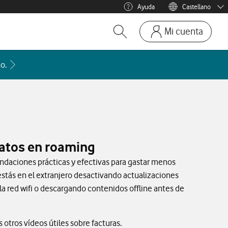
Ayuda
Castellano
Menu idioma
Català
Mi cuenta
Abrir buscador. Abre en ve
Ir a la pagina acces
Mi Vodafone
Acceder a la FAQ Qué países incluye cada zona de roaming
o.
Móviles y dispositivos
Añadir línea adicional
Mis facturas
Mis pedidos
atos en roaming
Recargas
ndaciones prácticas y efectivas para gastar menos
stás en el extranjero desactivando actualizaciones
a red wifi o descargando contenidos offline antes de
otros vídeos útiles sobre facturas.