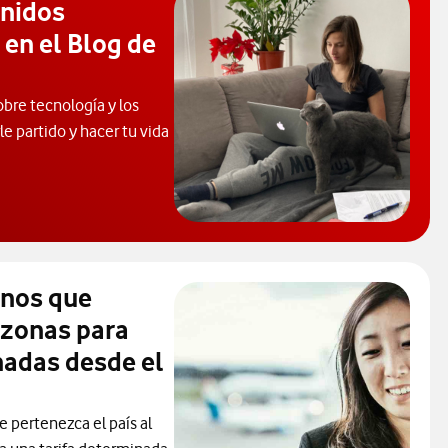
enidos
 en el Blog de
obre tecnología y los
e partido y hacer tu vida
 de Ayuda. Abrir ventana modal
inos que
 zonas para
madas desde el
e pertenezca el país al