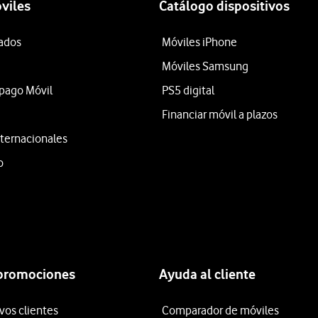
viles
Catálogo dispositivos
tados
Móviles iPhone
Móviles Samsung
epago Móvil
PS5 digital
Financiar móvil a plazos
ternacionales
o
 promociones
Ayuda al cliente
vos clientes
Comparador de móviles