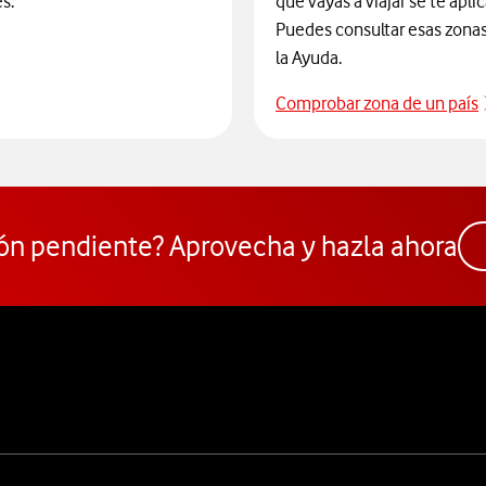
s.
que vayas a viajar se te apli
Puedes consultar esas zonas 
la Ayuda.
Comprobar zona de un país
cide el modelo que quieres con el Comparador de móviles
ón pendiente? Aprovecha y hazla ahora