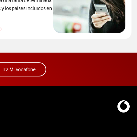
ca una tarifa determinada.
y los países incluidos en
Que países incluye cada zona de roaming
Acceder a la app Mi Vodafone. Abre ventana nue
Ir a Mi Vodafone