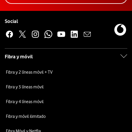
Pie de página de Vodafone
Enlaces a las redes sociales de Vodafone
Social
Fibra y móvil
Fibra y 2 líneas móvil + TV
Fibra y 3 líneas móvil
Fibra y 4 líneas móvil
Fibra y móvil ilimitado
Fibra Móvil y Netflix