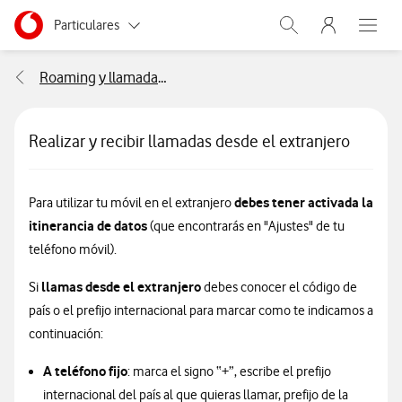
Menu nave
Ir a la pagina principal de vodafone.es
Menu navegación Segmento
Particulares
Abrir buscador. Abr
Abre e
Autónomos
Roaming y llamadas internacionales
Pymes
Realizar y recibir llamadas desde el extranjero
Grandes empresas y AA.PP.
debes tener activada la
Para utilizar tu móvil en el extranjero
itinerancia de datos
(que encontrarás en "Ajustes" de tu
teléfono móvil).
llamas desde el extranjero
Si
debes conocer el código de
país o el prefijo internacional para marcar como te indicamos a
continuación:
A teléfono fijo
: marca el signo “+”, escribe el prefijo
internacional del país al que quieras llamar, prefijo de la