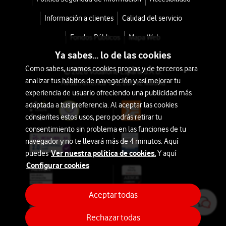
Información a clientes
Calidad del servicio
Fondos Públicos
Mapa Web
Ya sabes... lo de las cookies
Como sabes, usamos cookies propias y de terceros para
© 2026 Vodafone España S.A.U.
analizar tus hábitos de navegación y así mejorar tu
Avda. América 115, 28042 Madrid
experiencia de usuario ofreciendo una publicidad más
adaptada a tus preferencia. Al aceptar las cookies
consientes estos usos, pero podrás retirar tu
consentimiento sin problema en las funciones de tu
navegador y no te llevará más de 4 minutos. Aquí
Ver nuestra política de cookies.
puedes
Y aquí
Configurar cookies
Aceptar todas
Rechazar todas