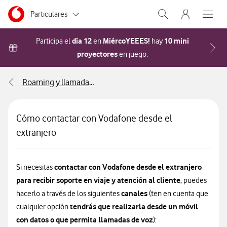
Menu nave
Ir a la pagina principal de vodafone.es
Menu navegación Segmento
Particulares
Abrir buscador. Abr
Abre e
Autónomos
día 12
MiércoYEEES!
10 mini
Participa el
en
hay
proyectores
Acceder a la FAQ Cómo pa
en juego.
Pymes
Roaming y llamadas internacionales
Grandes empresas
y AA.PP.
Cómo contactar con Vodafone desde el
extranjero
contactar con Vodafone desde el extranjero
Si necesitas
para recibir soporte en viaje y atención al cliente
, puedes
canales
hacerlo a través de los siguientes
(ten en cuenta que
tendrás que realizarla desde un móvil
cualquier opción
con datos o que permita llamadas de voz
):