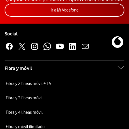
Acceder a la app Mi Vodafon
Ir a Mi Vodafone
Pie de página de Vodafone
Enlaces a las redes sociales de Vodafone
Social
Fibra y móvil
Fibra y 2 líneas móvil + TV
Fibra y 3 líneas móvil
Fibra y 4 líneas móvil
Fibra y móvil ilimitado