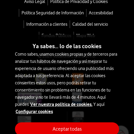
Aviso Legal
Política de Privacidad y Cookies
Política Seguridad de Información
Accesibilidad
Información a clientes
Calidad del servicio
Fondos Públicos
Mapa Web
Ya sabes... lo de las cookies
Como sabes, usamos cookies propias y de terceros para
© 2026 Vodafone España S.A.U.
analizar tus hábitos de navegación y así mejorar tu
Avda. América 115, 28042 Madrid
experiencia de usuario ofreciendo una publicidad más
adaptada a tus preferencia. Al aceptar las cookies
consientes estos usos, pero podrás retirar tu
consentimiento sin problema en las funciones de tu
navegador y no te llevará más de 4 minutos. Aquí
Ver nuestra política de cookies.
puedes
Y aquí
Configurar cookies
Aceptar todas