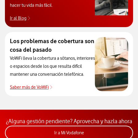
hacer tu vida más fácil.
Ir al Blog
Descubre el blog de Ayuda. Abrir ventana modal
Los problemas de cobertura son
cosa del pasado
VoWiFi lleva la cobertura a sótanos, interiores
o espacios desde los que resulta difícil
mantener una conversación telefónica.
Saber más de VoWiFi
Pulsar para consultar el servicio que soluci
¿Alguna gestión pendiente? Aprovecha y hazla ahora
Acceder a la app Mi Vodafon
Ir a Mi Vodafone