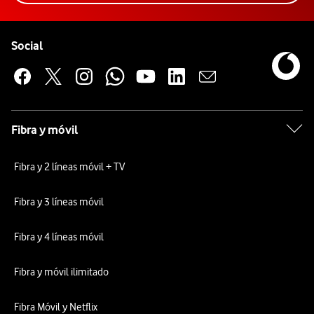
Pie de página de Vodafone
Enlaces a las redes sociales de Vodafone
Social
Fibra y móvil
Fibra y 2 líneas móvil + TV
Fibra y 3 líneas móvil
Fibra y 4 líneas móvil
Fibra y móvil ilimitado
Fibra Móvil y Netflix