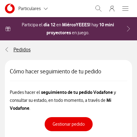
Menu nave
Ir a la pagina principal de vodafone.es
Menu navegación Segmento
Particulares
Abrir buscador. Abr
Abre e
Autónomos
día 12
MiércoYEEES!
10 mini
Participa el
en
hay
proyectores
Acceder a la FAQ Cómo pa
en juego.
Pymes
Pedidos
Grandes empresas
y AA.PP.
Cómo hacer seguimiento de tu pedido
seguimiento de tu pedido
Vodafone
Puedes hacer el
y
Mi
consultar su estado, en todo momento, a través de
Vodafone
.
Gestionar pedido