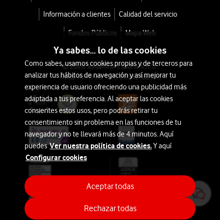
Información a clientes
Calidad del servicio
Fondos Públicos
Mapa Web
Ya sabes... lo de las cookies
Como sabes, usamos cookies propias y de terceros para
© 2026 Vodafone España S.A.U.
analizar tus hábitos de navegación y así mejorar tu
Avda. América 115, 28042 Madrid
experiencia de usuario ofreciendo una publicidad más
adaptada a tus preferencia. Al aceptar las cookies
consientes estos usos, pero podrás retirar tu
consentimiento sin problema en las funciones de tu
navegador y no te llevará más de 4 minutos. Aquí
Ver nuestra política de cookies.
puedes
Y aquí
Configurar cookies
Aceptar todas
Rechazar todas