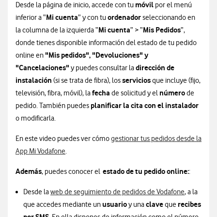
móvil
Desde la página de inicio, accede con tu
por el menú
Mi cuenta
ordenador
inferior a “
” y con tu
seleccionando en
Mi cuenta
Mis Pedidos
la columna de la izquierda “
” > “
”,
donde tienes disponible información del estado de tu pedido
"Mis pedidos", "Devoluciones" y
online en
"Cancelaciones"
dirección de
y puedes consultar la
instalación
servicios
(si se trata de fibra), los
que incluye (fijo,
fecha
número
televisión, fibra, móvil), la
de solicitud y el
de
planificar la cita con el instalador
pedido. También puedes
o modificarla.
En este video puedes ver cómo
gestionar tus pedidos desde la
App Mi Vodafone
.
Además
estado de tu pedido online:
, puedes conocer el
:
Desde la
web de seguimiento de pedidos de Vodafone
, a la
usuario
clave
recibes
que accedes mediante un
y una
que
por SMS