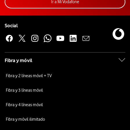
Acceder a la app Mi Vodafon
Ir a Mi Vodafone
Pie de página de Vodafone
Enlaces a las redes sociales de Vodafone
Social
Fibra y móvil
Fibra y 2 líneas móvil + TV
Fibra y 3 líneas móvil
Fibra y 4 líneas móvil
Fibra y móvil ilimitado