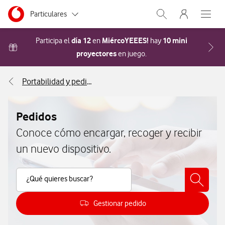
Menu nave
Ir a la pagina principal de vodafone.es
Menu navegación Segmento
Particulares
Abrir buscador. Abr
Abre e
Autónomos
día 12
MiércoYEEES!
10 mini
Participa el
en
hay
proyectores
Acceder a la FAQ Cómo pa
en juego.
Pymes
Portabilidad y pedidos
Grandes empresas
y AA.PP.
Pedidos
Conoce cómo encargar, recoger y recibir
un nuevo dispositivo.
Buscar Contenido
¿Qué quieres buscar?
Gestionar pedido
Cómo gestionar tu pedido