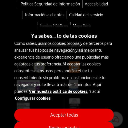
Política Seguridad de Información
Accesibilidad
Información a clientes
Calidad del servicio
Fondos Públicos
Mapa Web
Ya sabes... lo de las cookies
Como sabes, usamos cookies propias y de terceros para
© 2026 Vodafone España S.A.U.
analizar tus hábitos de navegación y así mejorar tu
Avda. América 115, 28042 Madrid
experiencia de usuario ofreciendo una publicidad más
adaptada a tus preferencia. Al aceptar las cookies
consientes estos usos, pero podrás retirar tu
consentimiento sin problema en las funciones de tu
navegador y no te llevará más de 4 minutos. Aquí
Ver nuestra política de cookies.
puedes
Y aquí
Configurar cookies
Aceptar todas
Rechazar todas