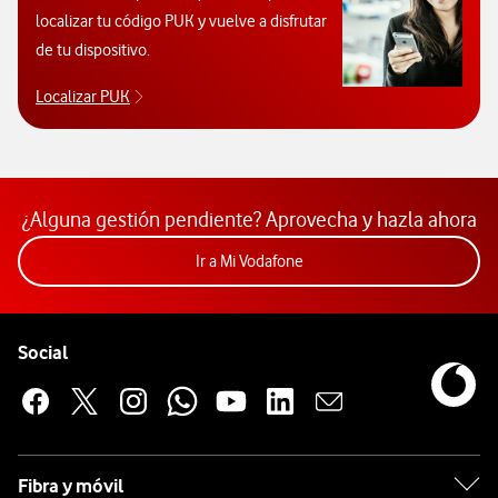
localizar tu código PUK y vuelve a disfrutar
de tu dispositivo.
Localizar PUK
Para poder consultar el código PUK y desbloquear 
¿Alguna gestión pendiente? Aprovecha y hazla ahora
Acceder a la app Mi Vodafon
Ir a Mi Vodafone
Pie de página de Vodafone
Enlaces a las redes sociales de Vodafone
Social
Fibra y móvil