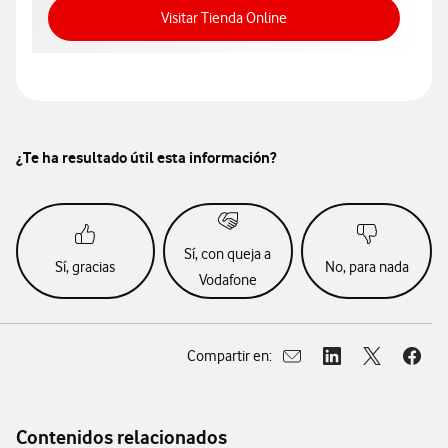
Acceso a Tienda Online
Visitar Tienda Online
¿Te ha resultado útil esta información?
Sí, con queja a
Sí, gracias
No, para nada
Vodafone
Compartir en:
Abrir ventana para compar
Abrir ventana para
Abrir ventan
Abrir
Contenidos relacionados