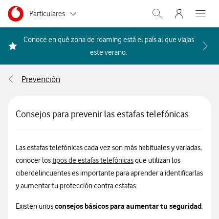
Menu nave
Ir a la pagina principal de vodafone.es
Menu navegación Segmento
Particulares
Abrir buscador. Abr
Abre e
Autónomos
Conoce en qué zona de roaming está el país al que viajas
Acceder a la FAQ Qué países i
este verano.
Pymes
Prevención
Grandes empresas
y AA.PP.
Consejos para prevenir las estafas telefónicas
Las estafas telefónicas cada vez son más habituales y variadas,
conocer los
tipos de estafas telefónicas
que utilizan los
ciberdelincuentes es importante para aprender a identificarlas
y aumentar tu protección contra estafas.
consejos básicos para aumentar tu seguridad
Existen unos
: