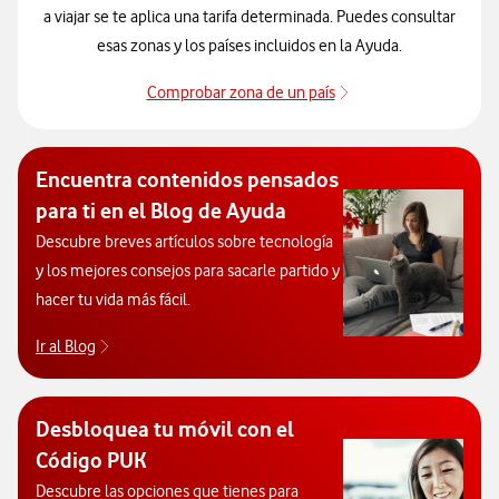
a viajar se te aplica una tarifa determinada. Puedes consultar
esas zonas y los países incluidos en la Ayuda.
Comprobar zona de un país
Que países incluye c
Encuentra contenidos pensados
para ti en el Blog de Ayuda
Descubre breves artículos sobre tecnología
y los mejores consejos para sacarle partido y
hacer tu vida más fácil.
Ir al Blog
Descubre el blog de Ayuda. Abrir ventana modal
Desbloquea tu móvil con el
Código PUK
Descubre las opciones que tienes para