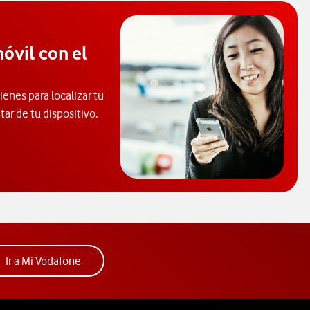
óvil con el
enes para localizar tu
tar de tu dispositivo.
consultar el código PUK y desbloquear el móvil. Abre ventana nue
Acceder a la app Mi Vodafone. Abre ventana nue
Ir a Mi Vodafone