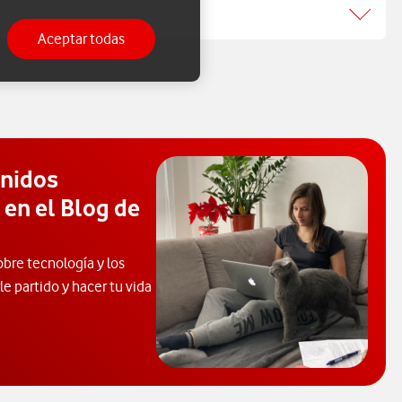
Aceptar todas
enidos
 en el Blog de
obre tecnología y los
e partido y hacer tu vida
 de Ayuda. Abrir ventana modal