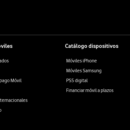
viles
Catálogo dispositivos
tados
Móviles iPhone
Móviles Samsung
epago Móvil
PS5 digital
Financiar móvil a plazos
ternacionales
o