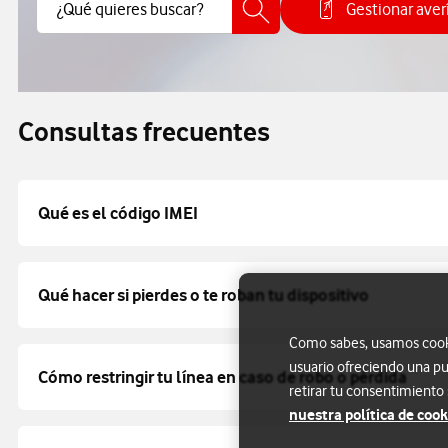
Buscar Contenido
¿Qué quieres buscar?
Gestionar aver
Consulta
Consultas frecuentes
Qué es el código IMEI
Qué hacer si pierdes o te roban tu dispositivo
Como sabes, usamos cookie
usuario ofreciendo una pu
Cómo restringir tu línea en caso de robo o pérdida
retirar tu consentimiento
nuestra política de cook