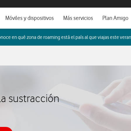
os, ayuda e idioma
orio
Móviles y dispositivos
Más servicios
Plan Amigo
fone TV
Móviles
Alianza Vodafone e Iberdrola
noce en qué zona de roaming está el país al que viajas este veran
il 5G
Imagen y Sonido
Servicios avanzados
tura
Ver todos
dencias
a sustracción