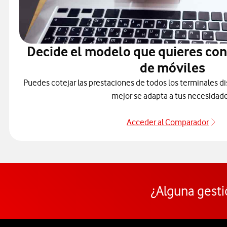
Decide el modelo que quieres co
de móviles
Puedes cotejar las prestaciones de todos los terminales di
mejor se adapta a tus necesidade
Acceder al Comparador
Ac
¿Alguna gesti
Pie de página de Vodafone