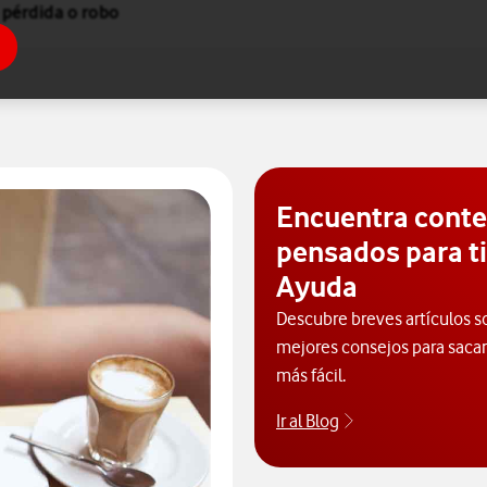
 pérdida o robo
Encuentra cont
pensados para ti
Ayuda
Descubre breves artículos s
mejores consejos para sacarl
más fácil.
Ir al Blog
Descubre el blog