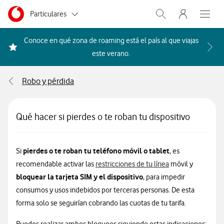
Menu nave
Ir a la pagina principal de vodafone.es
Menu navegación Segmento
Particulares
Abrir buscador. Abr
Abre e
Autónomos
Conoce en qué zona de roaming está el país al que viajas
Acceder a la FAQ Qué países i
este verano.
Pymes
Robo y pérdida
Grandes empresas
y AA.PP.
Qué hacer si pierdes o te roban tu dispositivo
pierdes o te roban tu teléfono móvil o tablet
Si
, es
recomendable activar las
restricciones de tu línea
móvil y
bloquear la tarjeta SIM y el dispositivo
, para impedir
consumos y usos indebidos por terceras personas. De esta
forma solo se seguirían cobrando las cuotas de tu tarifa.