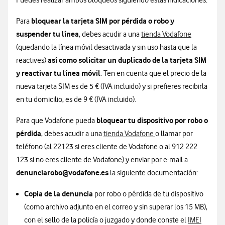
Puedes realizar ambos bloqueos siguiendo estas indicaciones:
bloquear la tarjeta SIM por pérdida o robo y
Para
suspender tu línea
, debes acudir a una
tienda Vodafone
(quedando la línea móvil desactivada y sin uso hasta que la
así como solicitar un duplicado de la tarjeta SIM
reactives)
y reactivar tu línea móvil
. Ten en cuenta que el precio de la
nueva tarjeta SIM es de 5 € (IVA incluido) y si prefieres recibirla
en tu domicilio, es de 9 € (IVA incluido).
bloquear tu dispositivo por robo o
Para que Vodafone pueda
pérdida
, debes acudir a una
tienda Vodafone
o llamar por
teléfono (al 22123 si eres cliente de Vodafone o al 912 222
123 si no eres cliente de Vodafone) y enviar por e-mail a
denunciarobo@vodafone.es
la siguiente documentación:
Copia de la denuncia
por robo o pérdida de tu dispositivo
(como archivo adjunto en el correo y sin superar los 15 MB),
con el sello de la policía o juzgado y donde conste el
IMEI