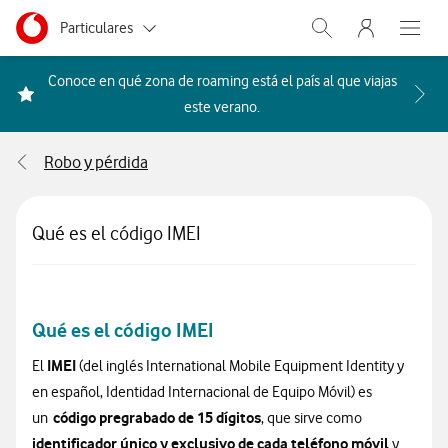
Menu nave
Ir a la pagina principal de vodafone.es
Menu navegación Segmento
Particulares
Abrir buscador. Abr
Abre e
Autónomos
Conoce en qué zona de roaming está el país al que viajas
Acceder a la FAQ Qué países i
este verano.
Pymes
Robo y pérdida
Grandes empresas
y AA.PP.
Qué es el código IMEI
Qué es el código IMEI
IMEI
El
(del inglés International Mobile Equipment Identity y
en español, Identidad Internacional de Equipo Móvil) es
código pregrabado de 15 dígitos
un
, que sirve como
identificador único y exclusivo de cada teléfono móvil
y