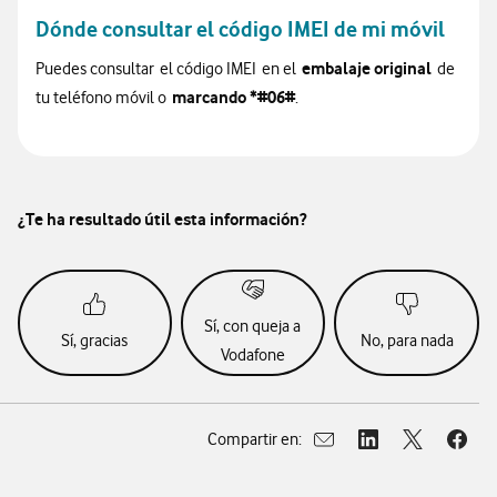
Dónde consultar el código IMEI de mi móvil
embalaje original
Puedes consultar el código IMEI en el
de
marcando *#06#
tu teléfono móvil o
.
¿Te ha resultado útil esta información?
Sí, con queja a
Sí, gracias
No, para nada
Vodafone
Compartir en:
Abrir ventana para compar
Abrir ventana para
Abrir ventan
Abrir