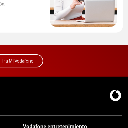
ón.
la solución contra los problemas de cobertura.Abre ventana mod
ueva.
Acceder a la app Mi Vodafone. Abre ventana nue
Ir a Mi Vodafone
Vodafone entretenimiento