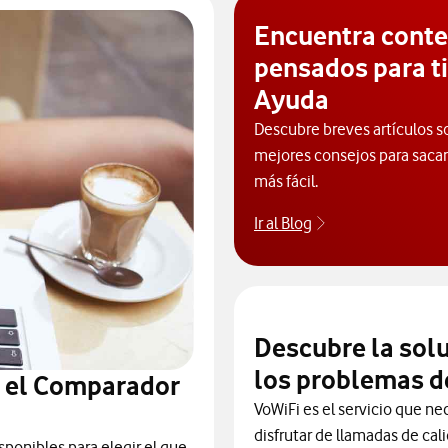
Encuentra cont
pensados para ti
Ayuda
Descubre breves artículos s
mejores consejos para sacarl
más fácil.
Ir al Blog
Descubre el blog
Descubre la sol
los problemas d
n el Comparador
VoWiFi es el servicio que ne
disfrutar de llamadas de cal
sponibles para elegir el que