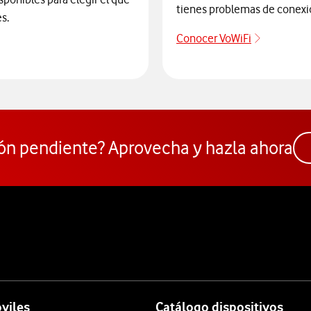
tienes problemas de conexi
s.
Conocer VoWiFi
Descubre 
ra elegir un modelo de móvil antes de comprarlo. Abre ventana n
ón pendiente? Aprovecha y hazla ahora
viles
Catálogo dispositivos