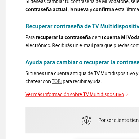
Si deseas cambiar tu contraseña de Mi Vodafone, sele
contraseña actual
, la
nueva
y
confirma
esta última
Recuperar contraseña de TV Multidispositi
Para
recuperar la contraseña
de tu
cuenta Mi Vod
electrónico. Recibirás un e-mail para que puedas con
Ayuda para cambiar o recuperar la contrase
Si tienes una cuenta antigua de TV Multidispositivo
chatear con
TOBi
para recibir ayuda.
Ver más información sobre TV Multidispositivo
Por ser cliente tie