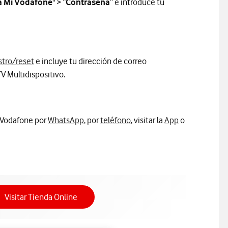
a Mi Vodafone
" > “
Contraseña
” e introduce tu
Información sobre reseteo de la contraseña
tro/reset
e incluye tu dirección de correo
V Multidispositivo.
n Vodafone por
WhatsApp
, por
teléfono
, visitar la
App
o
Acceso a Tienda Online
Visitar Tienda Online