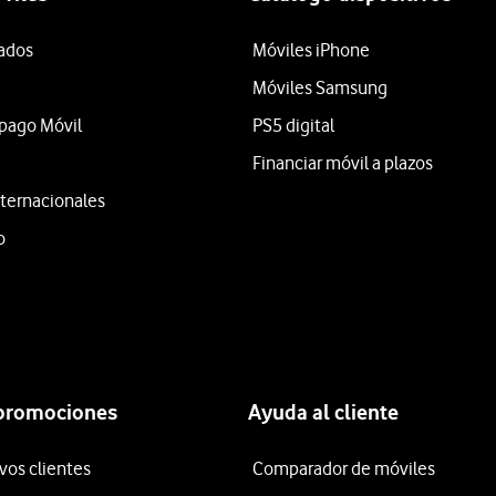
tados
Móviles iPhone
Móviles Samsung
epago Móvil
PS5 digital
Financiar móvil a plazos
ternacionales
o
 promociones
Ayuda al cliente
vos clientes
Comparador de móviles