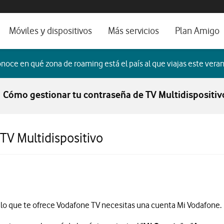
os, ayuda e idioma
orio
Móviles y dispositivos
Más servicios
Plan Amigo
fone TV
Móviles
Alianza Vodafone e Iberdrola
noce en qué zona de roaming está el país al que viajas este veran
il 5G
Imagen y Sonido
Servicios avanzados
Cómo gestionar tu contraseña de TV Multidispositiv
tura
Ver todos
dencias
TV Multidispositivo
do lo que te ofrece Vodafone TV necesitas una cuenta Mi Vodafone.