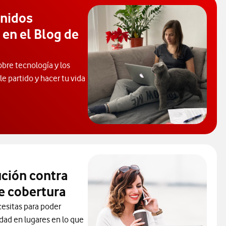
enidos
 en el Blog de
obre tecnología y los
e partido y hacer tu vida
 de Ayuda. Abrir ventana modal
ución contra
e cobertura
cesitas para poder
idad en lugares en lo que