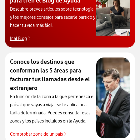
para ti en el Blog de Ayuda
Descubre breves artículos sobre tecnología
y los mejores consejos para sacarle partido y
hacer tu vida más fácil.
Ir al Blog
Descubre el blog de Ayuda. Abrir ventana modal
Conoce los destinos que
conforman las 5 áreas para
facturar tus llamadas desde el
extranjero
En función de la zona a la que pertenezca el
país al que vayas a viajar se te aplica una
tarifa determinada. Puedes consultar esas
zonas y los países incluidos en la Ayuda.
Comprobar zona de un país
Que países incluye cada zona de roa