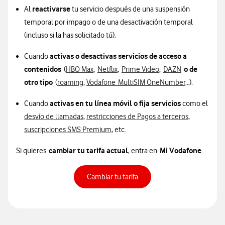
reactivarse
Al
tu servicio después de una suspensión
temporal por impago o de una desactivación temporal
(incluso si la has solicitado tú).
activas o desactivas servicios de acceso a
Cuando
contenidos
o de
(
HBO Max
,
Netflix
,
Prime Video
,
DAZN
otro tipo
(
roaming
,
Vodafone MultiSIM OneNumber
…).
activas en tu línea móvil o fija servicios
Cuando
como el
desvío de llamadas
,
restricciones de Pagos a terceros
,
suscripciones SMS Premium
, etc.
cambiar tu tarifa actual
Mi Vodafone
Si quieres
, entra en
.
Cambiar tu tarifa