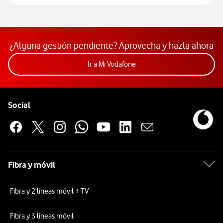
¿Alguna gestión pendiente? Aprovecha y hazla ahora
Acceder a la app Mi Vodafon
Ir a Mi Vodafone
Pie de página de Vodafone
Enlaces a las redes sociales de Vodafone
Social
Fibra y móvil
Fibra y 2 líneas móvil + TV
Fibra y 3 líneas móvil