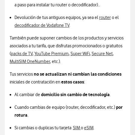
a paso para instalar tu router o decodificador)..
Devolución de tus antiguos equipos, ya sea el
router
o el
decodificador de Vodafone TV
.
También puede suponer cambios de los productos y servicios
asociados a tu tarifa, que disfrutas promocionados o gratuitos
(
packs de TV
,
YouTube Premium
,
Super WiFi
,
Secure Net
,
MultiSIM OneNumber
, etc.).
no se actualizan ni cambian las condiciones
Tus servicios
estos casos
iniciales de contratación en
:
domicilio sin cambio de tecnología
Al cambiar de
.
por
Cuando cambias de equipo (router, decodificador, etc.)
rotura
.
Si cambias o duplicas tu tarjeta
SIM
o
eSIM
.