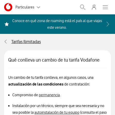
Menu nave
Ir a la pagina principal de vodafone.es
Menu navegación Segmento
Particulares
Abrir buscador. Abr
Abre e
Autónomos
Conoce en qué zona de roaming está el país al que viajas
Acceder a la FAQ Qué países i
este verano.
Pymes
Tarifas Ilimitadas
Grandes empresas
y AA.PP.
Qué conlleva un cambio de tu tarifa Vodafone
Un cambio de tu tarifa conlleva, en algunos casos, una
actualización de las condiciones
de contratación:
Compromiso de
permanencia
.
Instalación por un técnico, siempre que sea necesaria y no
sea posible la
autoinstalación de tu equipo
(consulta el paso